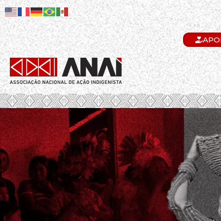
APO
.