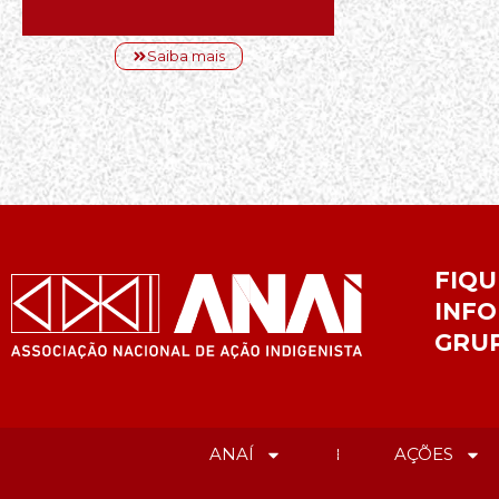
Saiba mais
FIQU
INFO
GRU
ANAÍ
AÇÕES