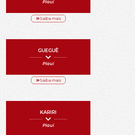
Piauí
Saiba mais
GUEGUÊ
Piauí
Saiba mais
KARIRI
Piauí