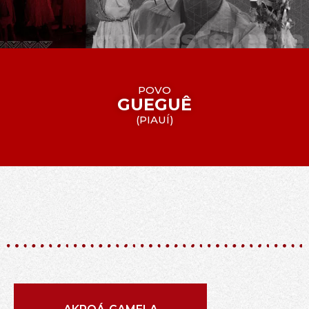
POVO
GUEGUÊ
(
PIAUÍ
)