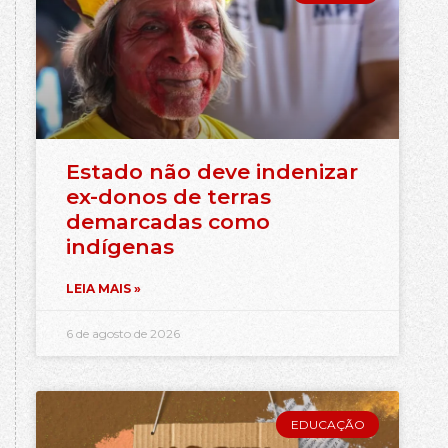
Estado não deve indenizar
ex-donos de terras
demarcadas como
indígenas
LEIA MAIS »
6 de agosto de 2026
EDUCAÇÃO