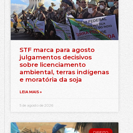
STF marca para agosto
julgamentos decisivos
sobre licenciamento
ambiental, terras indígenas
e moratória da soja
LEIA MAIS »
5 de agosto de 2026
DIREITO