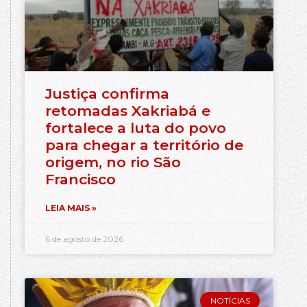
Justiça confirma
retomadas Xakriabá e
fortalece a luta do povo
para chegar a território de
origem, no rio São
Francisco
LEIA MAIS »
6 de agosto de 2026
NOTÍCIAS