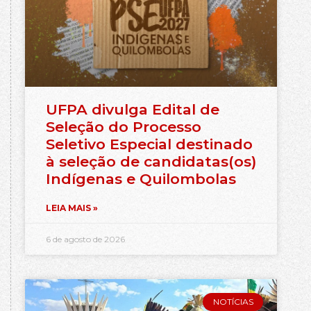
UFPA divulga Edital de
Seleção do Processo
Seletivo Especial destinado
à seleção de candidatas(os)
Indígenas e Quilombolas
LEIA MAIS »
6 de agosto de 2026
NOTÍCIAS