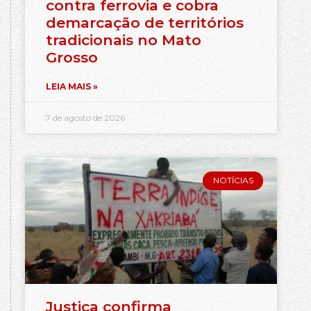
contra ferrovia e cobra
demarcação de territórios
tradicionais no Mato
Grosso
LEIA MAIS »
7 de agosto de 2026
NOTÍCIAS
Justiça confirma