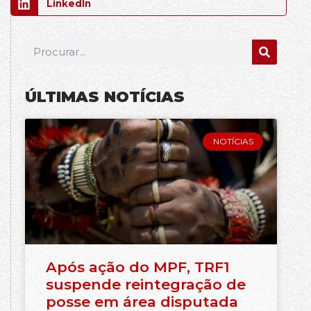
LinkedIn
ÚLTIMAS NOTÍCIAS
NOTÍCIAS
Após ação do MPF, TRF1
suspende reintegração de
posse em área disputada