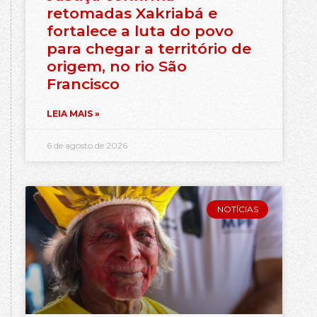
retomadas Xakriabá e
fortalece a luta do povo
para chegar a território de
origem, no rio São
Francisco
LEIA MAIS »
6 de agosto de 2026
NOTÍCIAS