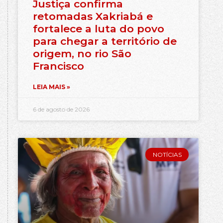
Justiça confirma
retomadas Xakriabá e
fortalece a luta do povo
para chegar a território de
origem, no rio São
Francisco
LEIA MAIS »
6 de agosto de 2026
NOTÍCIAS