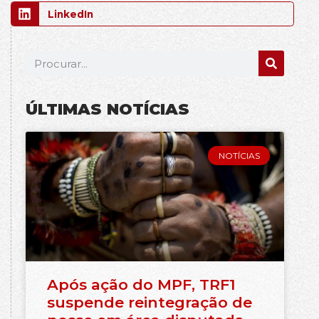
LinkedIn
ÚLTIMAS NOTÍCIAS
NOTÍCIAS
Após ação do MPF, TRF1
suspende reintegração de