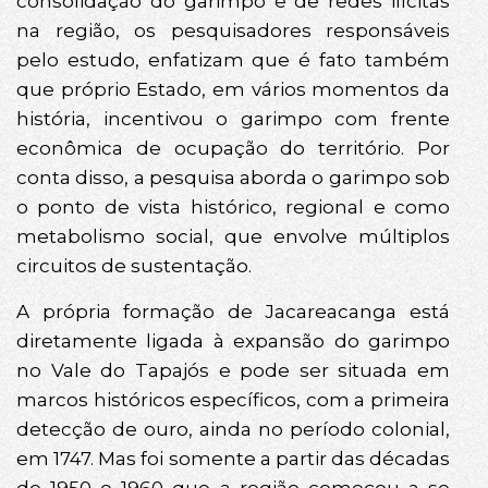
consolidação do garimpo e de redes ilícitas
na região, os pesquisadores responsáveis
pelo estudo, enfatizam que é fato também
que próprio Estado, em vários momentos da
história, incentivou o garimpo com frente
econômica de ocupação do território. Por
conta disso, a pesquisa aborda o garimpo sob
o ponto de vista histórico, regional e como
metabolismo social, que envolve múltiplos
circuitos de sustentação.
A própria formação de Jacareacanga está
diretamente ligada à expansão do garimpo
no Vale do Tapajós e pode ser situada em
marcos históricos específicos, com a primeira
detecção de ouro, ainda no período colonial,
em 1747. Mas foi somente a partir das décadas
de 1950 e 1960 que a região começou a se