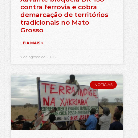
contra ferrovia e cobra
demarcação de territórios
tradicionais no Mato
Grosso
LEIA MAIS »
7 de agosto de 2026
NOTÍCIAS