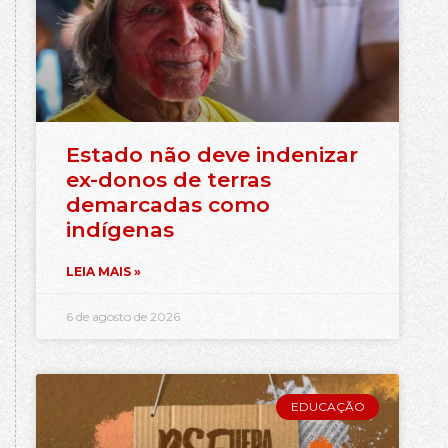
Estado não deve indenizar
ex-donos de terras
demarcadas como
indígenas
LEIA MAIS »
6 de agosto de 2026
EDUCAÇÃO