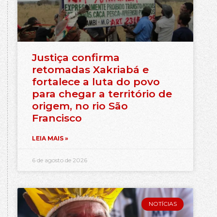
Justiça confirma
retomadas Xakriabá e
fortalece a luta do povo
para chegar a território de
origem, no rio São
Francisco
LEIA MAIS »
6 de agosto de 2026
NOTÍCIAS