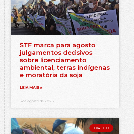
STF marca para agosto
julgamentos decisivos
sobre licenciamento
ambiental, terras indígenas
e moratória da soja
LEIA MAIS »
5 de agosto de 2026
DIREITO