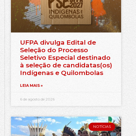
UFPA divulga Edital de
Seleção do Processo
Seletivo Especial destinado
à seleção de candidatas(os)
Indígenas e Quilombolas
LEIA MAIS »
6 de agosto de 2026
NOTÍCIAS