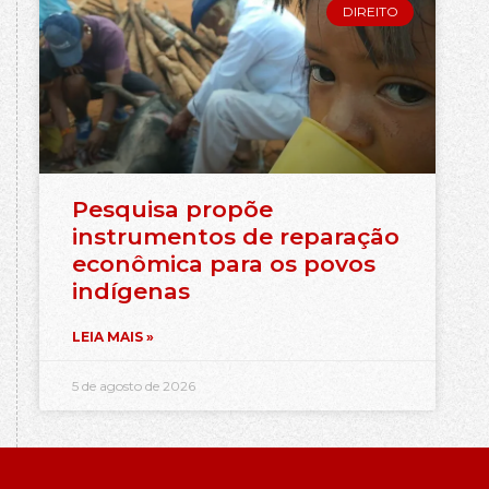
DIREITO
Pesquisa propõe
instrumentos de reparação
econômica para os povos
indígenas
LEIA MAIS »
5 de agosto de 2026