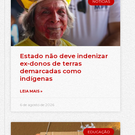
NOTÍCIAS
Estado não deve indenizar
ex-donos de terras
demarcadas como
indígenas
LEIA MAIS »
6 de agosto de 2026
EDUCAÇÃO