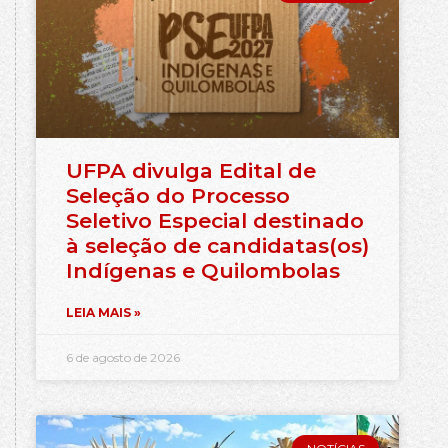
UFPA divulga Edital de
Seleção do Processo
Seletivo Especial destinado
à seleção de candidatas(os)
Indígenas e Quilombolas
LEIA MAIS »
6 de agosto de 2026