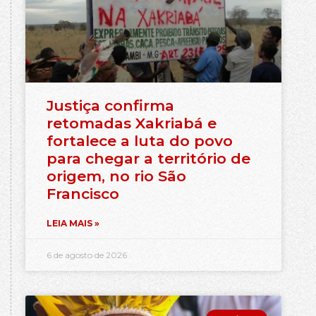
Justiça confirma
retomadas Xakriabá e
fortalece a luta do povo
para chegar a território de
origem, no rio São
Francisco
LEIA MAIS »
6 de agosto de 2026