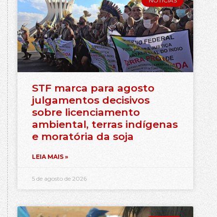
NOTÍCIAS
STF marca para agosto
julgamentos decisivos
sobre licenciamento
ambiental, terras indígenas
e moratória da soja
LEIA MAIS »
5 de agosto de 2026