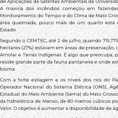
de Aplicações de Satélites Ambientais da Universid
A maioria dos incêndios começou em fazenda
Monitoramento do Tempo e do Clima de Mato Gross
área queimada, pouco mais de um quarto está em
Estado.
Segundo o CEMTEC, até 2 de julho, quando 715.775
hectares (27%) estavam em áreas de preservação, 
Amolar e Terras Indígenas. É algo que preocupa, 
reside grande parte da fauna pantaneira e onde es
bioma.
Com a forte estiagem e os níveis dos rios do Pa
Operador Nacional do Sistema Elétrica (ONS), Ag
Estadual do Meio Ambiente (Sema) do Mato Gross
da hidrelétrica de Manso, de 80 metros cúbicos po
Valor. O objetivo é aumentar a disponibilidade de á