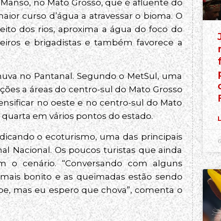
io Manso, no Mato Grosso, que é afluente do
maior curso d’água a atravessar o bioma. O
ito dos rios, aproxima a água do foco do
beiros e brigadistas e também favorece a
uva no Pantanal. Segundo o MetSul, uma
itações a áreas do centro-sul do Mato Grosso
tensificar no oeste e no centro-sul do Mato
 quarta em vários pontos do estado.
L
dicando o ecoturismo, uma das principais
6
al Nacional. Os poucos turistas que ainda
om o cenário. “Conversando com alguns
o mais bonito e as queimadas estão sendo
abe, mas eu espero que chova”, comenta o