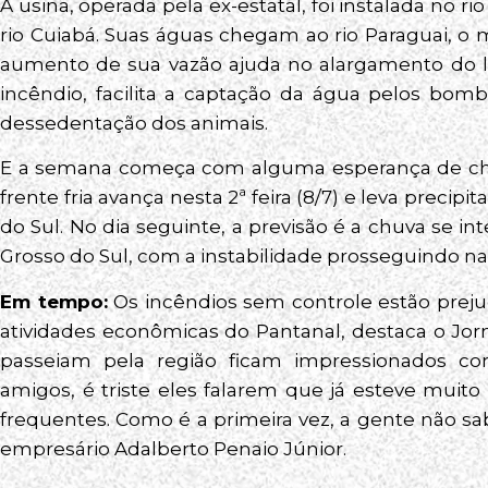
A usina, operada pela ex-estatal, foi instalada no r
rio Cuiabá. Suas águas chegam ao rio Paraguai, o 
aumento de sua vazão ajuda no alargamento do le
incêndio, facilita a captação da água pelos bom
dessedentação dos animais.
E a semana começa com alguma esperança de ch
frente fria avança nesta 2ª feira (8/7) e leva precip
do Sul. No dia seguinte, a previsão é a chuva se in
Grosso do Sul, com a instabilidade prosseguindo na
Em tempo:
Os incêndios sem controle estão preju
atividades econômicas do Pantanal, destaca o Jorn
passeiam pela região ficam impressionados c
amigos, é triste eles falarem que já esteve muit
frequentes. Como é a primeira vez, a gente não s
empresário Adalberto Penaio Júnior.