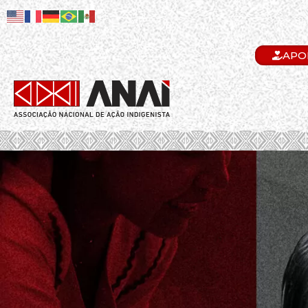
APO
.