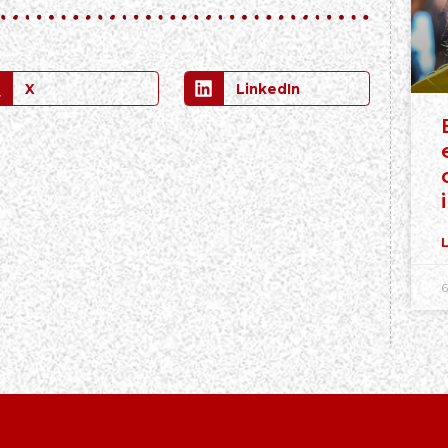
X
LinkedIn
L
6