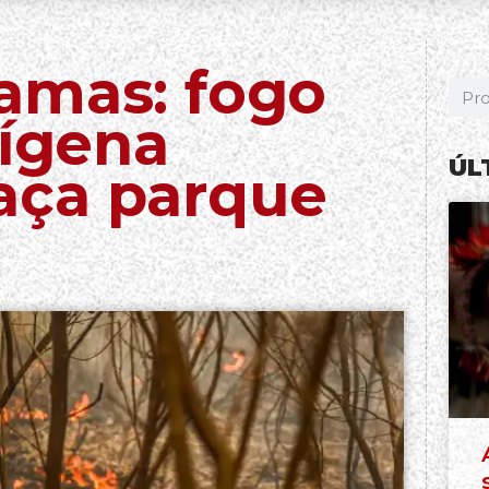
amas: fogo
dígena
ÚL
aça parque