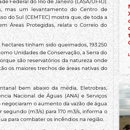
ade Federal do Rio de Janeiro (LASA/UFRJ).
s, mas um levantamento do Centro de
o do Sul (CEMTEC) mostra que, de toda a
 Áreas Protegidas, relata o Correio do
 hectares tinham sido queimados, 193.250
como Unidades de Conservação, a Serra do
L
porque são reservatórios da natureza onde
tão os maiores trechos de áreas nativas do
7
ntanal bem abaixo da média, Eletrobras,
ência Nacional de Águas (ANA) e Serviços
o negociaram o aumento da vazão de água
r segundo (m3/s) para 170 m3/s, informa o
gua para combater os incêndios na região.