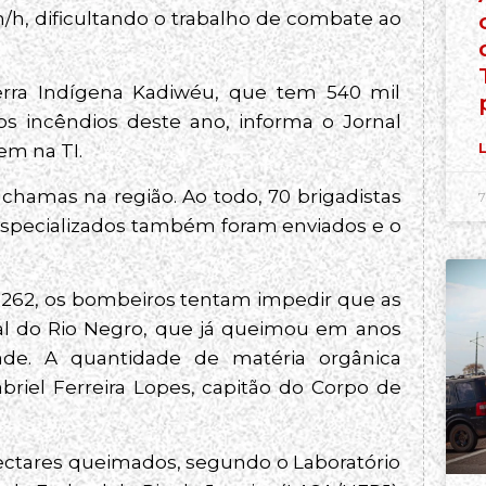
/h, dificultando o trabalho de combate ao
rra Indígena Kadiwéu, que tem 540 mil
os incêndios deste ano, informa o Jornal
L
em na TI.
hamas na região. Ao todo, 70 brigadistas
7
 especializados também foram enviados e o
-262, os bombeiros tentam impedir que as
l do Rio Negro, que já queimou em anos
dade. A quantidade de matéria orgânica
riel Ferreira Lopes, capitão do Corpo de
 hectares queimados, segundo o Laboratório