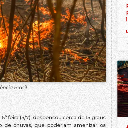
L
7
ncia Brasil
 feira (5/7), despencou cerca de 15 graus
o de chuvas, que poderiam amenizar os