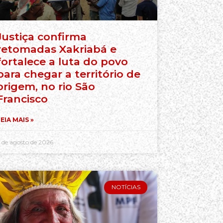
Justiça confirma
retomadas Xakriabá e
fortalece a luta do povo
para chegar a território de
origem, no rio São
Francisco
EIA MAIS »
 de agosto de 2026
NOTÍCIAS