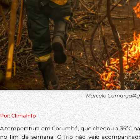
Marcelo Camargo/Agê
Por: ClimaInfo
A temperatura em Corumbá, que chegou a 35°C na 6ª
no fim de semana. O frio não veio acompanhad