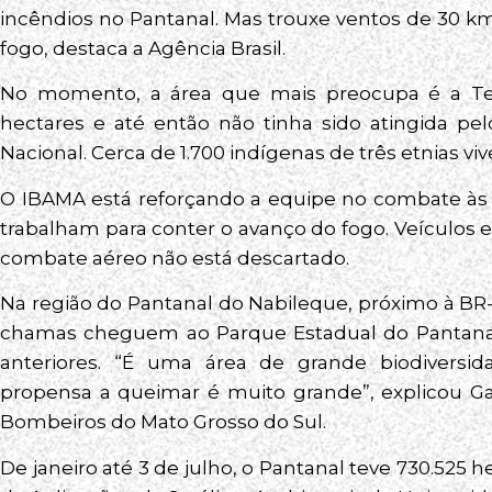
incêndios no Pantanal. Mas trouxe ventos de 30 km
fogo, destaca a Agência Brasil.
No momento, a área que mais preocupa é a Te
hectares e até então não tinha sido atingida pel
Nacional. Cerca de 1.700 indígenas de três etnias viv
O IBAMA está reforçando a equipe no combate às c
trabalham para conter o avanço do fogo. Veículos
combate aéreo não está descartado.
Na região do Pantanal do Nabileque, próximo à BR
chamas cheguem ao Parque Estadual do Pantana
anteriores. “É uma área de grande biodiversi
propensa a queimar é muito grande”, explicou Gab
Bombeiros do Mato Grosso do Sul.
De janeiro até 3 de julho, o Pantanal teve 730.525