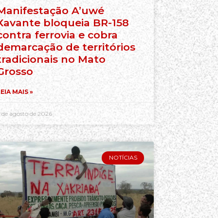
Manifestação A’uwé
Xavante bloqueia BR-158
contra ferrovia e cobra
demarcação de territórios
tradicionais no Mato
Grosso
EIA MAIS »
 de agosto de 2026
NOTÍCIAS