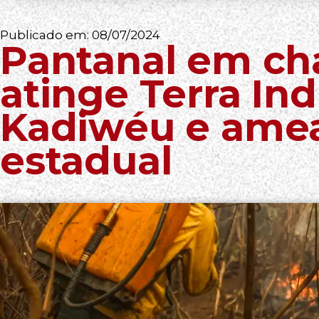
Publicado em:
08/07/2024
Pantanal em ch
atinge Terra In
Kadiwéu e ame
estadual