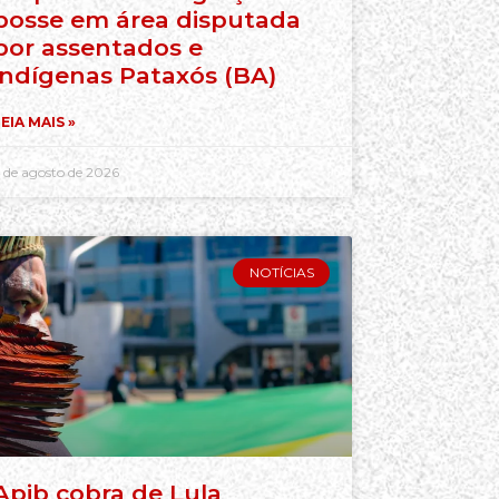
posse em área disputada
por assentados e
indígenas Pataxós (BA)
EIA MAIS »
 de agosto de 2026
NOTÍCIAS
Apib cobra de Lula