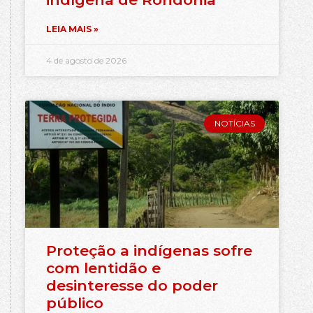
LEIA MAIS »
4 de agosto de 2026
NOTÍCIAS
Proteção a indígenas sofre
com lentidão e
desinteresse do poder
público