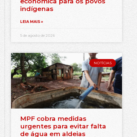
econômica para os povos
indígenas
LEIA MAIS »
5 de agosto de 2026
NOTÍCIAS
MPF cobra medidas
urgentes para evitar falta
de água em aldeias