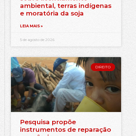
ambiental, terras indígenas
e moratória da soja
LEIA MAIS »
5 de agosto de 2026
DIREITO
Pesquisa propõe
instrumentos de reparação