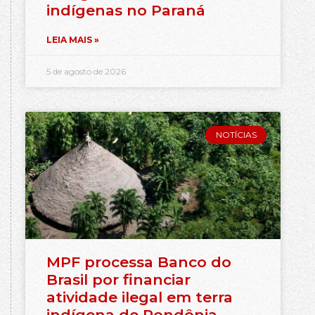
indígenas no Paraná
LEIA MAIS »
5 de agosto de 2026
NOTÍCIAS
MPF processa Banco do
Brasil por financiar
atividade ilegal em terra
indígena de Rondônia