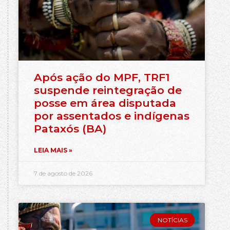
Após ação do MPF, TRF1
suspende reintegração de
posse em área disputada
por assentados e indígenas
Pataxós (BA)
LEIA MAIS »
7 de agosto de 2026
NOTÍCIAS