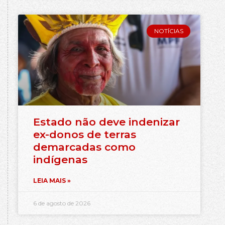
NOTÍCIAS
Estado não deve indenizar
ex-donos de terras
demarcadas como
indígenas
LEIA MAIS »
6 de agosto de 2026