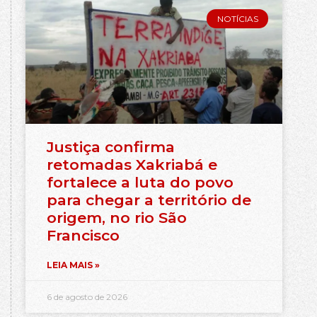
NOTÍCIAS
Justiça confirma
retomadas Xakriabá e
fortalece a luta do povo
para chegar a território de
origem, no rio São
Francisco
LEIA MAIS »
6 de agosto de 2026