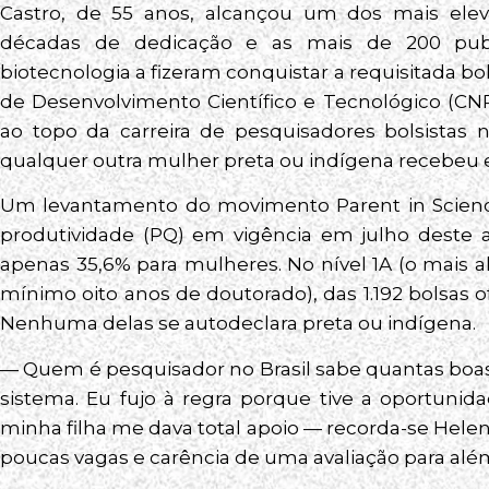
Castro, de 55 anos, alcançou um dos mais eleva
décadas de dedicação e as mais de 200 publ
biotecnologia a fizeram conquistar a requisitada b
de Desenvolvimento Científico e Tecnológico (CN
ao topo da carreira de pesquisadores bolsistas 
qualquer outra mulher preta ou indígena recebeu es
Um levantamento do movimento Parent in Science
produtividade (PQ) em vigência em julho deste 
apenas 35,6% para mulheres. No nível 1A (o mais 
mínimo oito anos de doutorado), das 1.192 bolsas 
Nenhuma delas se autodeclara preta ou indígena.
— Quem é pesquisador no Brasil sabe quantas boas
sistema. Eu fujo à regra porque tive a oportunid
minha filha me dava total apoio — recorda-se Hele
poucas vagas e carência de uma avaliação para alé