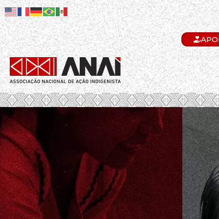
APO
.