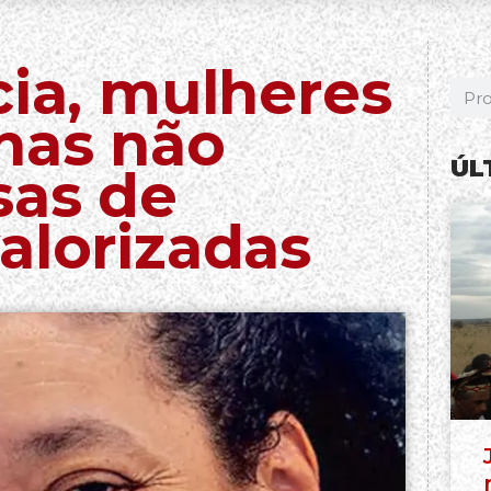
cia, mulheres
nas não
ÚL
sas de
alorizadas