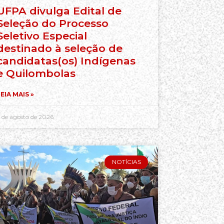
UFPA divulga Edital de
Seleção do Processo
Seletivo Especial
destinado à seleção de
candidatas(os) Indígenas
e Quilombolas
EIA MAIS »
 de agosto de 2026
NOTÍCIAS