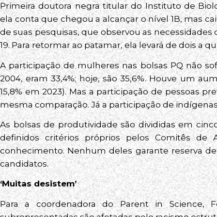
Primeira doutora negra titular do Instituto de Bi
ela conta que chegou a alcançar o nível 1B, mas ca
de suas pesquisas, que observou as necessidades 
19. Para retormar ao patamar, ela levará de dois a qu
A participação de mulheres nas bolsas PQ não s
2004, eram 33,4%; hoje, são 35,6%. Houve um au
15,8% em 2023). Mas a participação de pessoas pre
mesma comparação. Já a participação de indígenas
As bolsas de produtividade são divididas em cinco 
definidos critérios próprios pelos Comitês d
conhecimento. Nenhum deles garante reserva de
candidatos.
‘Muitas desistem’
Para a coordenadora do Parent in Science, Fe
subrepresentadas são afetadas pelo racismo estrutu