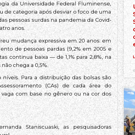
ologia da Universidade Federal Fluminense,
iu de categoria após desviar o foco de uma
das pessoas surdas na pandemia da Covid-
atro anos.
ofreu mudança expressiva em 20 anos: em
mento de pessoas pardas (9,2% em 2005 e
tas continua baixa — de 1,1% para 2,8%, na
L
 não chega a 0,5%.
6
níveis. Para a distribuição das bolsas são
e Assessoramento (CAs) de cada área do
 vaga com base no gênero ou na cor dos
rnanda Staniscuaski, as pesquisadoras
ral.