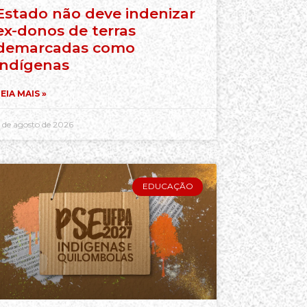
Estado não deve indenizar
ex-donos de terras
demarcadas como
indígenas
EIA MAIS »
 de agosto de 2026
EDUCAÇÃO