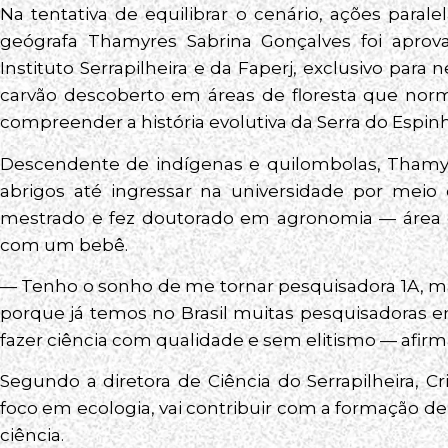
Na tentativa de equilibrar o cenário, ações para
geógrafa Thamyres Sabrina Gonçalves foi apro
Instituto Serrapilheira e da Faperj, exclusivo para 
carvão descoberto em áreas de floresta que no
compreender a história evolutiva da Serra do Espinh
Descendente de indígenas e quilombolas, Thamyre
abrigos até ingressar na universidade por meio 
mestrado e fez doutorado em agronomia — área do
com um bebê.
— Tenho o sonho de me tornar pesquisadora 1A, ma
porque já temos no Brasil muitas pesquisadoras 
fazer ciência com qualidade e sem elitismo — afirm
Segundo a diretora de Ciência do Serrapilheira, Cris
foco em ecologia, vai contribuir com a formação de
ciência.