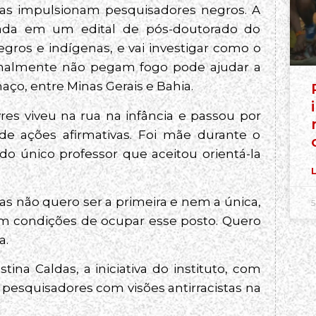
lelas impulsionam pesquisadores negros. A
vada em um edital de pós-doutorado do
negros e indígenas, e vai investigar como o
rmalmente não pegam fogo pode ajudar a
aço, entre Minas Gerais e Bahia.
s viveu na rua na infância e passou por
de ações afirmativas. Foi mãe durante o
 único professor que aceitou orientá-la
L
s não quero ser a primeira e nem a única,
5
em condições de ocupar esse posto. Quero
a.
tina Caldas, a iniciativa do instituto, com
 pesquisadores com visões antirracistas na