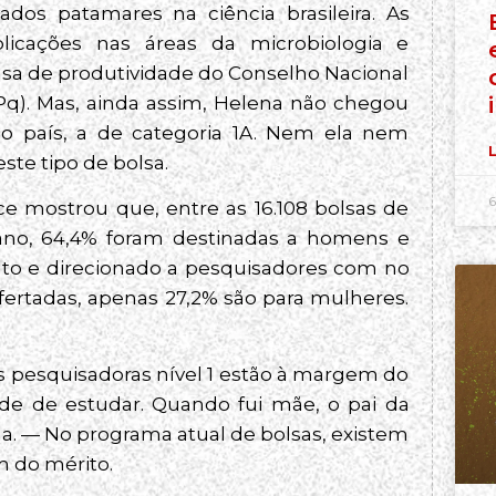
dos patamares na ciência brasileira. As
icações nas áreas da microbiologia e
olsa de produtividade do Conselho Nacional
Pq). Mas, ainda assim, Helena não chegou
no país, a de categoria 1A. Nem ela nem
L
te tipo de bolsa.
6
 mostrou que, entre as 16.108 bolsas de
ano, 64,4% foram destinadas a homens e
alto e direcionado a pesquisadores com no
ofertadas, apenas 27,2% são para mulheres.
 pesquisadoras nível 1 estão à margem do
ade de estudar. Quando fui mãe, o pai da
na. — No programa atual de bolsas, existem
m do mérito.