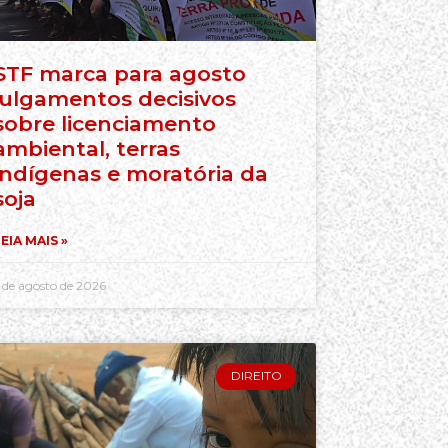
STF marca para agosto
julgamentos decisivos
sobre licenciamento
ambiental, terras
indígenas e moratória da
soja
EIA MAIS »
 de agosto de 2026
DIREITO