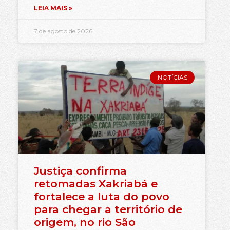
LEIA MAIS »
7 de agosto de 2026
NOTÍCIAS
Justiça confirma
retomadas Xakriabá e
fortalece a luta do povo
para chegar a território de
origem, no rio São