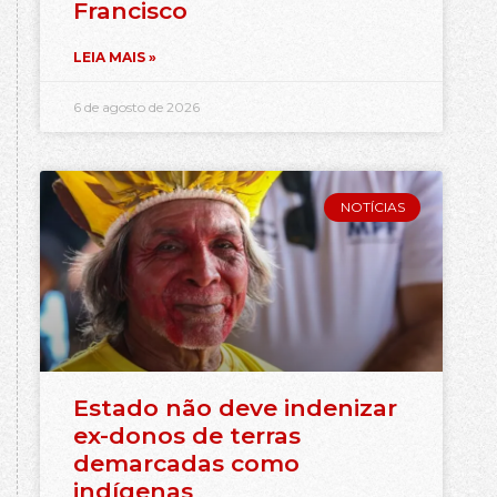
Francisco
LEIA MAIS »
6 de agosto de 2026
NOTÍCIAS
Estado não deve indenizar
ex-donos de terras
demarcadas como
indígenas