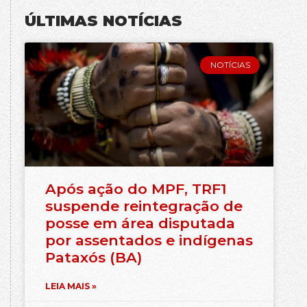
ÚLTIMAS NOTÍCIAS
NOTÍCIAS
Após ação do MPF, TRF1
suspende reintegração de
posse em área disputada
por assentados e indígenas
Pataxós (BA)
LEIA MAIS »