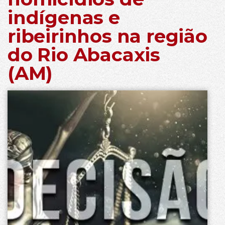
indígenas e
ribeirinhos na região
do Rio Abacaxis
(AM)