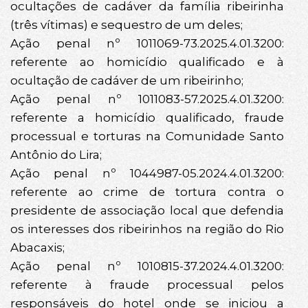
ocultações de cadáver da família ribeirinha
(três vítimas) e sequestro de um deles;
Ação penal nº 1011069-73.2025.4.01.3200:
referente ao homicídio qualificado e à
ocultação de cadáver de um ribeirinho;
Ação penal nº 1011083-57.2025.4.01.3200:
referente a homicídio qualificado, fraude
processual e torturas na Comunidade Santo
Antônio do Lira;
Ação penal nº 1044987-05.2024.4.01.3200:
referente ao crime de tortura contra o
presidente de associação local que defendia
os interesses dos ribeirinhos na região do Rio
Abacaxis;
Ação penal nº 1010815-37.2024.4.01.3200:
referente à fraude processual pelos
responsáveis do hotel onde se iniciou a