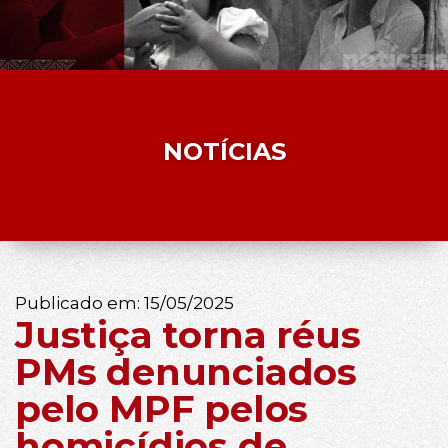
NOTÍCIAS
Publicado em:
15/05/2025
Justiça torna réus
PMs denunciados
pelo MPF pelos
homicídios de