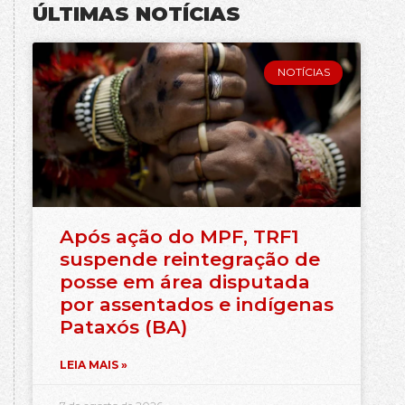
ÚLTIMAS NOTÍCIAS
NOTÍCIAS
Após ação do MPF, TRF1
suspende reintegração de
posse em área disputada
por assentados e indígenas
Pataxós (BA)
LEIA MAIS »