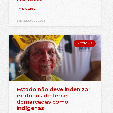
LEIA MAIS »
6 de agosto de 2026
NOTÍCIAS
Estado não deve indenizar
ex-donos de terras
demarcadas como
indígenas