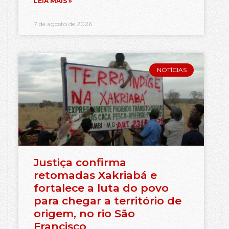
LEIA MAIS »
7 de agosto de 2026
NOTÍCIAS
Justiça confirma
retomadas Xakriabá e
fortalece a luta do povo
para chegar a território de
origem, no rio São
Francisco