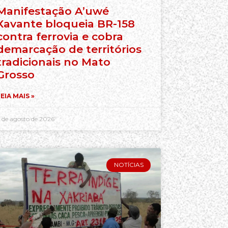
Manifestação A’uwé
Xavante bloqueia BR-158
contra ferrovia e cobra
demarcação de territórios
tradicionais no Mato
Grosso
EIA MAIS »
 de agosto de 2026
NOTÍCIAS