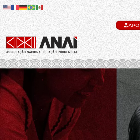
APO
.