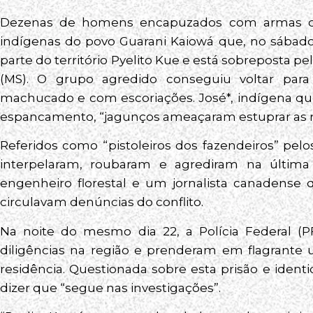
Dezenas de homens encapuzados com armas de
indígenas do povo Guarani Kaiowá que, no sábado
parte do território Pyelito Kue e está sobreposta 
(MS). O grupo agredido conseguiu voltar para 
machucado e com escoriações. José*, indígena qu
espancamento, “jagunços ameaçaram estuprar as 
Referidos como “pistoleiros dos fazendeiros” pe
interpelaram, roubaram e agrediram na última
engenheiro florestal e um jornalista canadense 
circulavam denúncias do conflito.
Na noite do mesmo dia 22, a Polícia Federal (PF
diligências na região e prenderam em flagrante
residência. Questionada sobre esta prisão e iden
dizer que “segue nas investigações”.