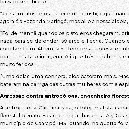
haviam se retirado.
“Já há muitos anos esperando a justiça que não 
agora é a Fazenda Maringá, mas ali é a nossa aldeia, 
“Foi de manhã quando os pistoleiros chegaram, pr
nada para se defender, só arco e flecha. Quando e
corri também. Ali embaixo tem uma represa, e tin
mato”, relata o indígena. Ali que três mulheres
muito feridos.
“Uma delas uma senhora, eles bateram mais. Mach
bateram na barriga das outras mulheres com a espi
Agressão contra antropóloga, engenheiro floresta
A antropóloga Carolina Mira, o fotojornalista ca
florestal Renato Farac acompanhavam a Aty Guas
município de Caarapó (MS) quando, na quarta-feira 