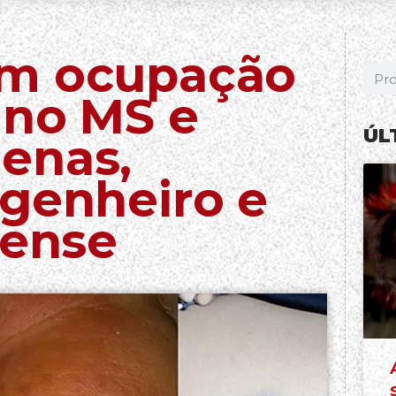
am ocupação
 no MS e
ÚL
enas,
ngenheiro e
dense