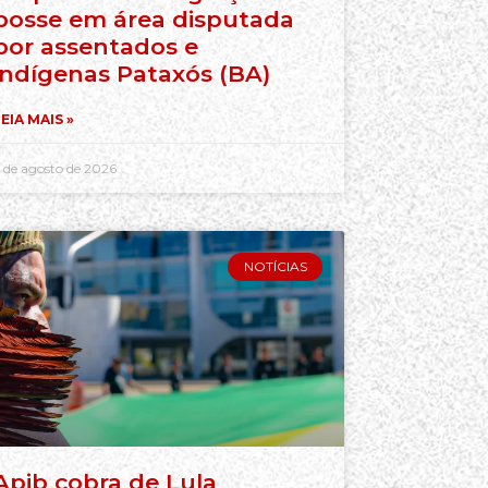
posse em área disputada
por assentados e
indígenas Pataxós (BA)
EIA MAIS »
 de agosto de 2026
NOTÍCIAS
Apib cobra de Lula