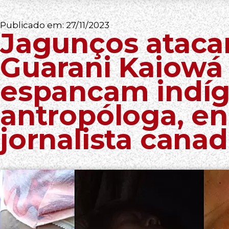
Publicado em:
27/11/2023
Jagunços atac
Guarani Kaiowá
espancam indíg
antropóloga, e
jornalista cana