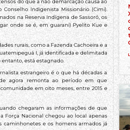
ntensos do que a não demarcação causa ao
Conselho Indigenista Missionário (Cimi).
finados na Reserva Indígena de Sassoró, os
gar onde se é, em guarani) Pyelito Kue e
dades rurais, como a Fazenda Cachoeira e a
guatemipeguá I, já identificada e delimitada
L
 entanto, está estagnado.
7
ornalista estrangeiro é o que há décadas a
 de agora remonta ao período em que
 comunidade em oito meses, entre 2015 e
 quando chegaram as informações de que
a Força Nacional chegou ao local apenas
 As caminhonetes e os homens armados já