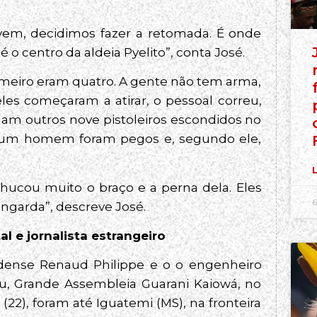
vem, decidimos fazer a retomada. É onde
é o centro da aldeia Pyelito”, conta José.
imeiro eram quatro. A gente não tem arma,
les começaram a atirar, o pessoal correu,
ham outros nove pistoleiros escondidos no
 e um homem foram pegos e, segundo ele,
L
ucou muito o braço e a perna dela. Eles
6
ngarda”, descreve José.
l e jornalista estrangeiro
nadense Renaud Philippe e o o engenheiro
u, Grande Assembleia Guarani Kaiowá, no
(22), foram até Iguatemi (MS), na fronteira