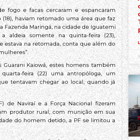
 fogo e facas cercaram e espancaram
 (18), haviam retomado uma área que faz
pela Fazenda Maringá, na cidade de Iguatemi
a aldeia somente na quinta-feira (23),
L
e estava na retomada, conta que além do
mulheres”.
7
los Guarani Kaiowá, estes homens também
 quarta-feira (22) uma antropóloga, um
que tentavam chegar ao local, quando já
) de Naviraí e a Força Nacional fizeram
 um produtor rural, com munição em sua
tidade do homem detido, a PF se limitou a