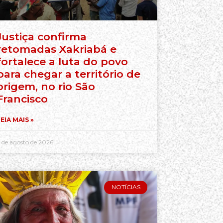
Justiça confirma
retomadas Xakriabá e
fortalece a luta do povo
para chegar a território de
origem, no rio São
Francisco
EIA MAIS »
 de agosto de 2026
NOTÍCIAS