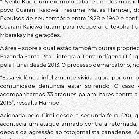
“Pyelito Kue é um exemplo cabal e um dos mais i
povo Guarani Kaiowá”, resume Matias Hampel, do 
Expulsos de seu território entre 1928 e 1940 e con
Guarani Kaiowá lutam para recuperar o tekoha (lu
Mbarakay há gerações.
A área – sobre a qual estão também outras proprie
Fazenda Santa Rita – integra a Terra Indígena (TI) I
pela Funai desde 2013. O processo demarcatório, no
“Essa violência infelizmente vivida agora por um j
comunidade denuncia estar sofrendo. O caso
acompanhamos 33 ataques paramilitares contra a
2016”, ressalta Hampel.
Acionada pelo Cimi desde a segunda-feira (20),
acontecia um ataque armado contra a retomada, 
depois da agressão ao fotojornalista canadense.