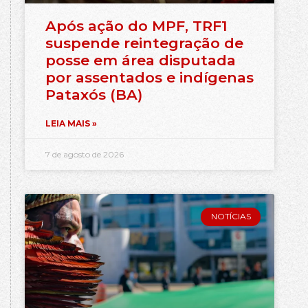
Após ação do MPF, TRF1
suspende reintegração de
posse em área disputada
por assentados e indígenas
Pataxós (BA)
LEIA MAIS »
7 de agosto de 2026
NOTÍCIAS