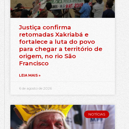
Justiça confirma
retomadas Xakriabá e
fortalece a luta do povo
para chegar a território de
origem, no rio São
Francisco
LEIA MAIS »
6 de agosto de 2026
NOTÍCIAS