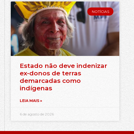
NOTÍCIAS
Estado não deve indenizar
ex-donos de terras
demarcadas como
indígenas
LEIA MAIS »
6 de agosto de 2026