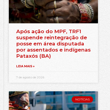
Após ação do MPF, TRF1
suspende reintegração de
posse em área disputada
por assentados e indígenas
Pataxós (BA)
LEIA MAIS »
7 de agosto de 2026
NOTÍCIAS