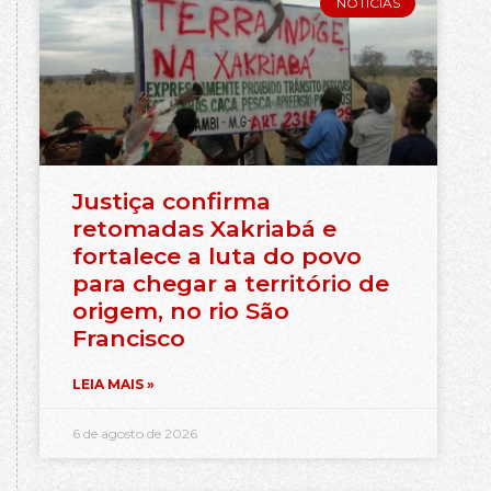
NOTÍCIAS
Justiça confirma
retomadas Xakriabá e
fortalece a luta do povo
para chegar a território de
origem, no rio São
Francisco
LEIA MAIS »
6 de agosto de 2026