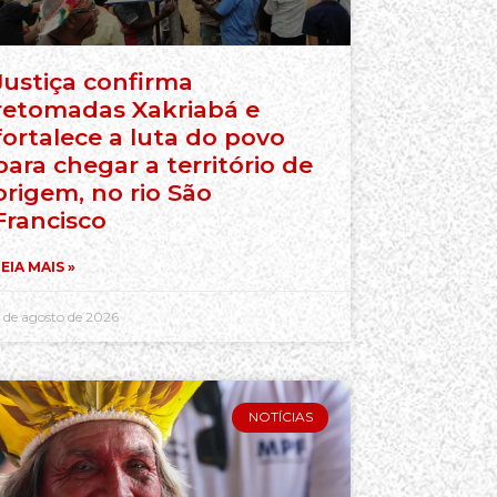
Justiça confirma
retomadas Xakriabá e
fortalece a luta do povo
para chegar a território de
origem, no rio São
Francisco
EIA MAIS »
 de agosto de 2026
NOTÍCIAS