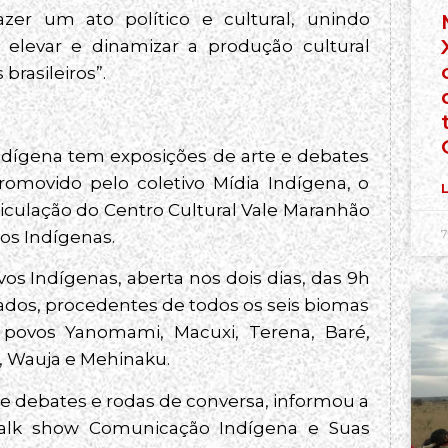
azer um ato político e cultural, unindo
elevar e dinamizar a produção cultural
brasileiros”.
ndígena tem exposições de arte e debates
romovido pelo coletivo Mídia Indígena, o
L
articulação do Centro Cultural Vale Maranhão
7
vos Indígenas.
vos Indígenas, aberta nos dois dias, das 9h
dados, procedentes de todos os seis biomas
os povos Yanomami, Macuxi, Terena, Baré,
, Wauja e Mehinaku.
de debates e rodas de conversa, informou a
 talk show Comunicação Indígena e Suas