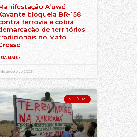
Manifestação A’uwé
Xavante bloqueia BR-158
contra ferrovia e cobra
demarcação de territórios
tradicionais no Mato
Grosso
EIA MAIS »
 de agosto de 2026
NOTÍCIAS