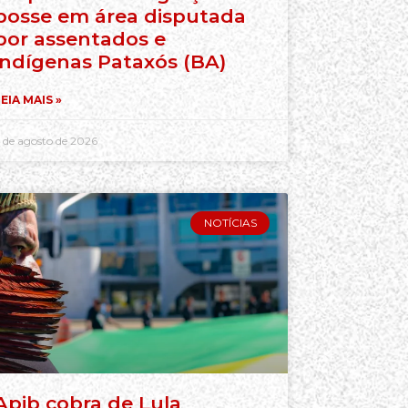
posse em área disputada
por assentados e
indígenas Pataxós (BA)
EIA MAIS »
 de agosto de 2026
NOTÍCIAS
Apib cobra de Lula