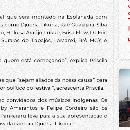
ral que será montado na Esplanada com
as como Djuena Tikuna, Kaê Guajajara, Siba
, Heloisa Araújo Tukue, Brisa Flow, DJ Eric
L
 Suraras do Tapajós, LaManxi, Brô MC’s e
7
 quem está começando”, explica Priscila
as que “sejam aliados da nossa causa” para
político do festival”, acrescenta Priscila.
omo convidados dos músicos indígenas. Os
by Amarantos e Felipe Cordeiro são os
Pankararu leva para a sua apresentação o
how da cantora Djuena Tikuna.