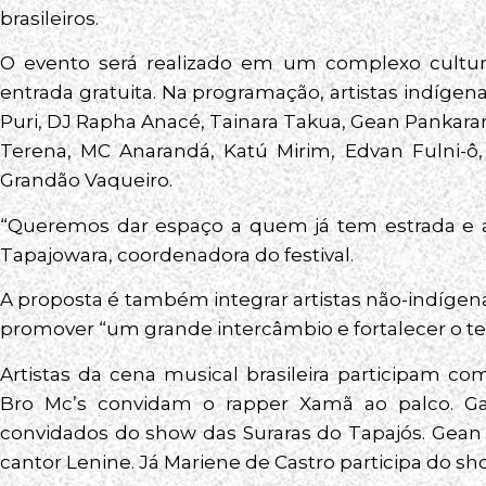
brasileiros.
O evento será realizado em um complexo cultu
entrada gratuita. Na programação, artistas indígen
Puri, DJ Rapha Anacé, Tainara Takua, Gean Pankararu
Terena, MC Anarandá, Katú Mirim, Edvan Fulni-ô,
Grandão Vaqueiro.
“Queremos dar espaço a quem já tem estrada e a
Tapajowara, coordenadora do festival.
A proposta é também integrar artistas não-indígen
promover “um grande intercâmbio e fortalecer o teor 
Artistas da cena musical brasileira participam c
Bro Mc’s convidam o rapper Xamã ao palco. Ga
convidados do show das Suraras do Tapajós. Gean 
cantor Lenine. Já Mariene de Castro participa do s