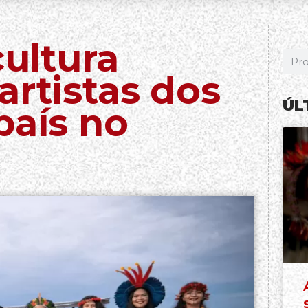
cultura
artistas dos
ÚL
país no