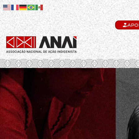
APO
.