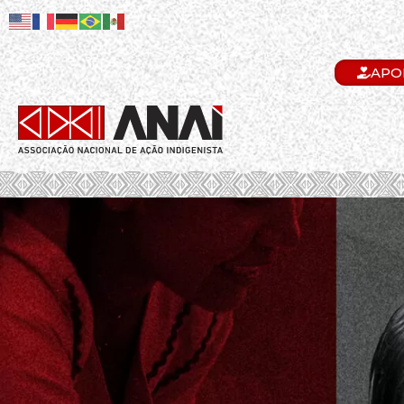
APO
.