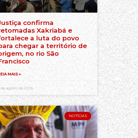
Justiça confirma
retomadas Xakriabá e
fortalece a luta do povo
para chegar a território de
origem, no rio São
Francisco
EIA MAIS »
 de agosto de 2026
NOTÍCIAS