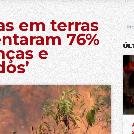
s em terras
entaram 76%
ÚL
nças e
dos’