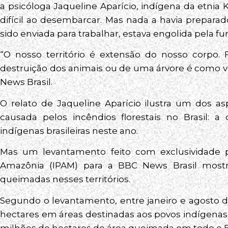
a psicóloga Jaqueline Aparício, indígena da etnia
difícil ao desembarcar. Mas nada a havia preparado
sido enviada para trabalhar, estava engolida pela f
“O nosso território é extensão do nosso corpo. F
destruição dos animais ou de uma árvore é como ve
News Brasil.
O relato de Jaqueline Aparício ilustra um dos as
causada pelos incêndios florestais no Brasil: a
indígenas brasileiras neste ano.
Mas um levantamento feito com exclusividade p
Amazônia (IPAM) para a BBC News Brasil most
queimadas nesses territórios.
Segundo o levantamento, entre janeiro e agosto d
hectares em áreas destinadas aos povos indígenas d
milhões de hectares de área queimada em todo o Br