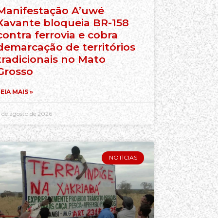
Manifestação A’uwé
Xavante bloqueia BR-158
contra ferrovia e cobra
demarcação de territórios
tradicionais no Mato
Grosso
EIA MAIS »
 de agosto de 2026
NOTÍCIAS