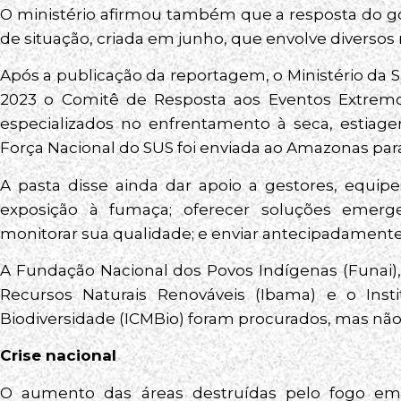
O ministério afirmou também que a resposta do g
de situação, criada em junho, que envolve diversos 
Após a publicação da reportagem, o Ministério da
2023 o Comitê de Resposta aos Eventos Extrem
especializados no enfrentamento à seca, estiag
Força Nacional do SUS foi enviada ao Amazonas para
A pasta disse ainda dar apoio a gestores, equipes
exposição à fumaça; oferecer soluções emerg
monitorar sua qualidade; e enviar antecipadamente
A Fundação Nacional dos Povos Indígenas (Funai), 
Recursos Naturais Renováveis (Ibama) e o Ins
Biodiversidade (ICMBio) foram procurados, mas n
Crise nacional
O aumento das áreas destruídas pelo fogo em 