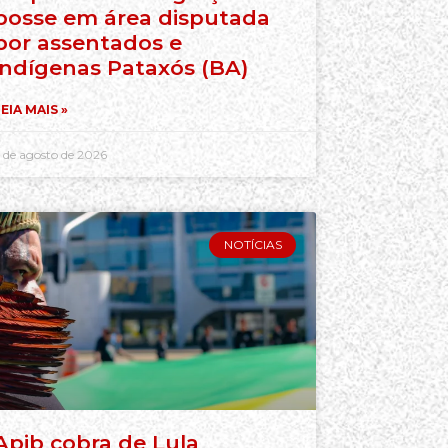
posse em área disputada
por assentados e
indígenas Pataxós (BA)
EIA MAIS »
 de agosto de 2026
NOTÍCIAS
Apib cobra de Lula