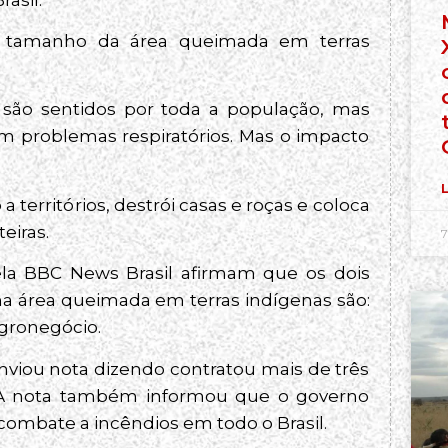
o tamanho da área queimada em terras
são sentidos por toda a população, mas
m problemas respiratórios. Mas o impacto
L
territórios, destrói casas e roças e coloca
eiras.
7
ela BBC News Brasil afirmam que os dois
na área queimada em terras indígenas são:
agronegócio.
nviou nota dizendo contratou mais de três
. A nota também informou que o governo
combate a incêndios em todo o Brasil.