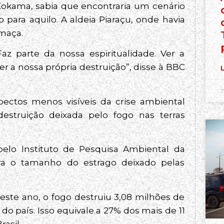
 Kokama, sabia que encontraria um cenário
 para aquilo. A aldeia Piaraçu, onde havia
umaça.
az parte da nossa espiritualidade. Ver a
r a nossa própria destruição”, disse à BBC
L
7
pectos menos visíveis da crise ambiental
 destruição deixada pelo fogo nas terras
elo Instituto de Pesquisa Ambiental da
ra o tamanho do estrago deixado pelas
este ano, o fogo destruiu 3,08 milhões de
o país. Isso equivale a 27% dos mais de 11
asil.