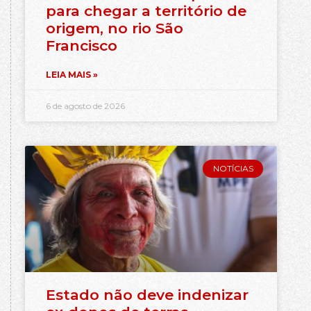
para chegar a território de
origem, no rio São
Francisco
LEIA MAIS »
6 de agosto de 2026
NOTÍCIAS
Estado não deve indenizar