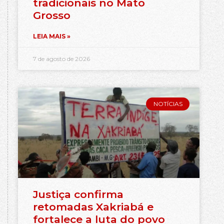
tradicionais no Mato
Grosso
LEIA MAIS »
7 de agosto de 2026
NOTÍCIAS
Justiça confirma
retomadas Xakriabá e
fortalece a luta do povo