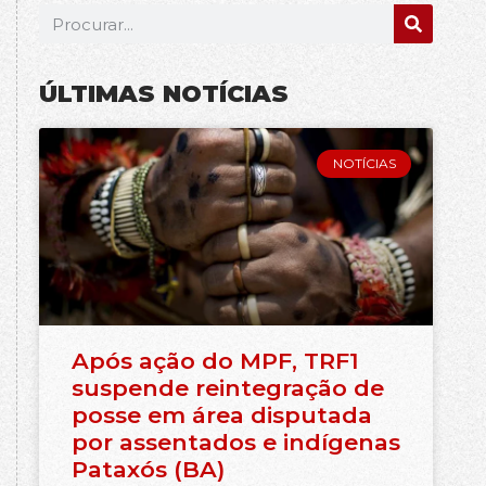
ÚLTIMAS NOTÍCIAS
NOTÍCIAS
Após ação do MPF, TRF1
suspende reintegração de
posse em área disputada
por assentados e indígenas
Pataxós (BA)