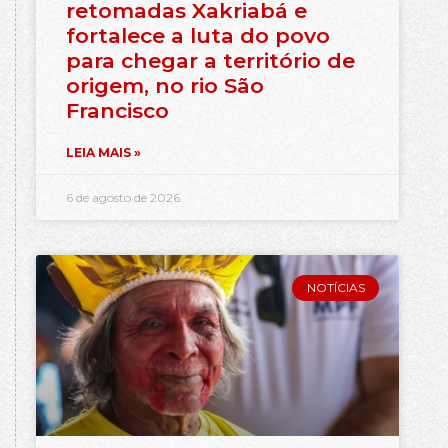
retomadas Xakriabá e
fortalece a luta do povo
para chegar a território de
origem, no rio São
Francisco
LEIA MAIS »
6 de agosto de 2026
NOTÍCIAS