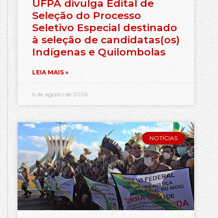
UFPA divulga Edital de
Seleção do Processo
Seletivo Especial destinado
à seleção de candidatas(os)
Indígenas e Quilombolas
LEIA MAIS »
6 de agosto de 2026
NOTÍCIAS