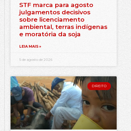
STF marca para agosto
julgamentos decisivos
sobre licenciamento
ambiental, terras indígenas
e moratória da soja
LEIA MAIS »
5 de agosto de 2026
DIREITO