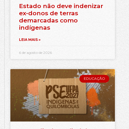
Estado não deve indenizar
ex-donos de terras
demarcadas como
indígenas
LEIA MAIS »
6 de agosto de 2026
EDUCAÇÃO