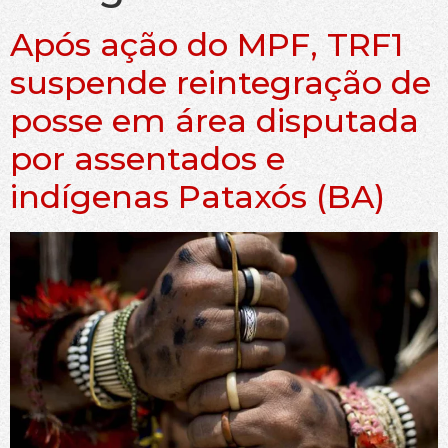
Após ação do MPF, TRF1
suspende reintegração de
posse em área disputada
por assentados e
indígenas Pataxós (BA)