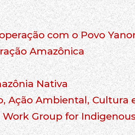
l
Cooperação com o Povo Yan
eração Amazônica
azônia Nativa
o, Ação Ambiental, Cultura
l Work Group for Indigenous