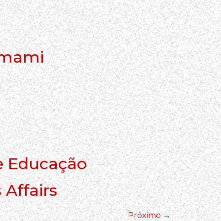
omami
 e Educação
 Affairs
Próximo
→