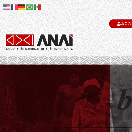
APO
.