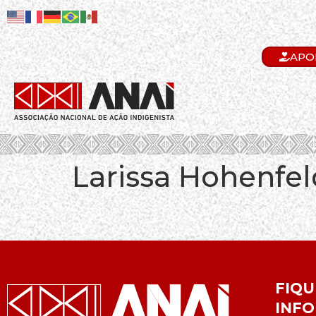
APO
.
Larissa Hohenfel
FIQU
INFO