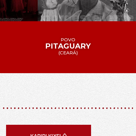
POVO
PITAGUARY
(
CEARÁ
)