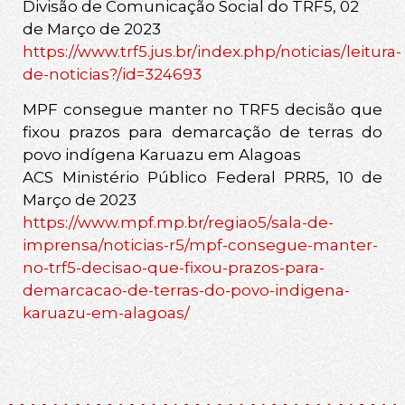
Divisão de Comunicação Social do TRF5, 02
de Março de 2023
https://www.trf5.jus.br/index.php/noticias/leitura-
de-noticias?/id=324693
MPF consegue manter no TRF5 decisão que
fixou prazos para demarcação de terras do
povo indígena Karuazu em Alagoas
ACS Ministério Público Federal PRR5, 10 de
Março de 2023
https://www.mpf.mp.br/regiao5/sala-de-
imprensa/noticias-r5/mpf-consegue-manter-
no-trf5-decisao-que-fixou-prazos-para-
demarcacao-de-terras-do-povo-indigena-
karuazu-em-alagoas/