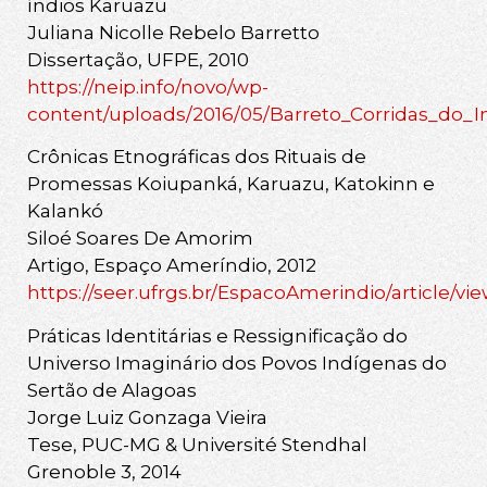
índios Karuazu
Juliana Nicolle Rebelo Barretto
Dissertação, UFPE, 2010
https://neip.info/novo/wp-
content/uploads/2016/05/Barreto_Corridas_do_
Crônicas Etnográficas dos Rituais de
Promessas Koiupanká, Karuazu, Katokinn e
Kalankó
Siloé Soares De Amorim
Artigo, Espaço Ameríndio, 2012
https://seer.ufrgs.br/EspacoAmerindio/article/vi
Práticas Identitárias e Ressignificação do
Universo Imaginário dos Povos Indígenas do
Sertão de Alagoas
Jorge Luiz Gonzaga Vieira
Tese, PUC-MG & Université Stendhal
Grenoble 3, 2014