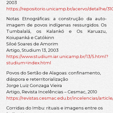
2003
https://repositorio.unicamp.br/acervo/detalhe/3
Notas Etnográficas: a construção da auto-
imagem de povos indígenas ressurgidos. Os
Tumbalalá, os Kalankó e Os Karuazu,
Koiupanká e Catókinn
Siloé Soares de Amorim
Artigo, Studium 13, 2003
https://www.studium.iar.unicamp.br/13/5.html?
studium=index.html
Povos do Sertão de Alagoas: confinamento,
diáspora e reterritorialização
Jorge Luiz Gonzaga Vieira
Artigo, Revista Incelências – Cesmac, 2010
https://revistas.cesmac.edu.br/incelencias/articl
Corridas do Imbu: rituais e imagens entre os