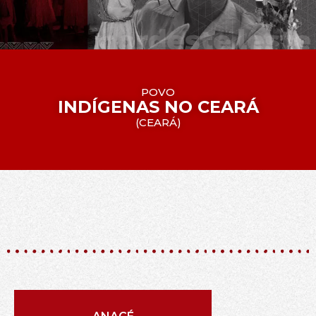
POVO
INDÍGENAS NO CEARÁ
(
CEARÁ
)