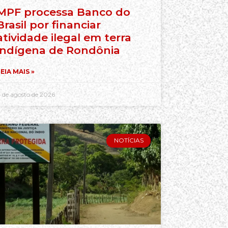
MPF processa Banco do
Brasil por financiar
atividade ilegal em terra
indígena de Rondônia
EIA MAIS »
 de agosto de 2026
NOTÍCIAS