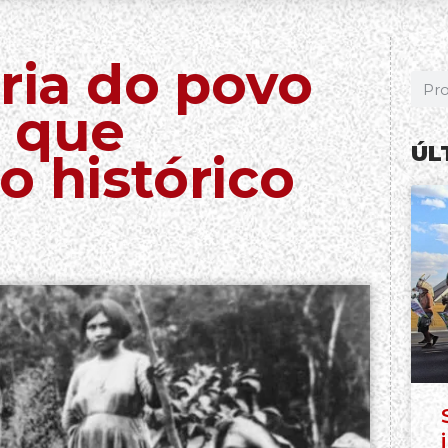
ória do povo
 que
ÚL
o histórico