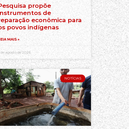
Pesquisa propõe
instrumentos de
reparação econômica para
os povos indígenas
EIA MAIS »
 de agosto de 2026
NOTÍCIAS