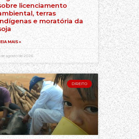
sobre licenciamento
ambiental, terras
indígenas e moratória da
soja
EIA MAIS »
 de agosto de 2026
DIREITO