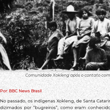
Comunidade Xokleng após o contato com 
Por: BBC News Brasil
No passado, os indígenas Xokleng, de Santa Cata
dizimados por “bugreiros”, como eram conhecidos