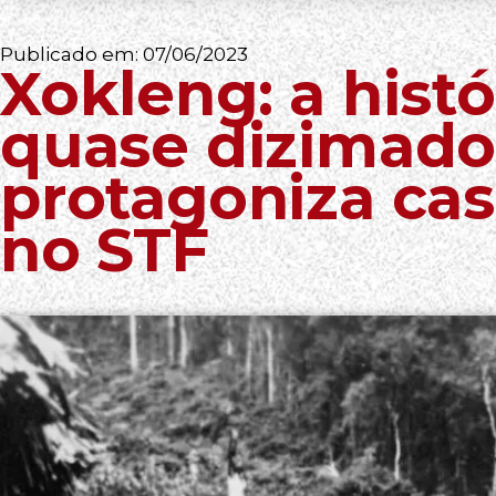
Publicado em:
07/06/2023
Xokleng: a hist
quase dizimado
protagoniza cas
no STF