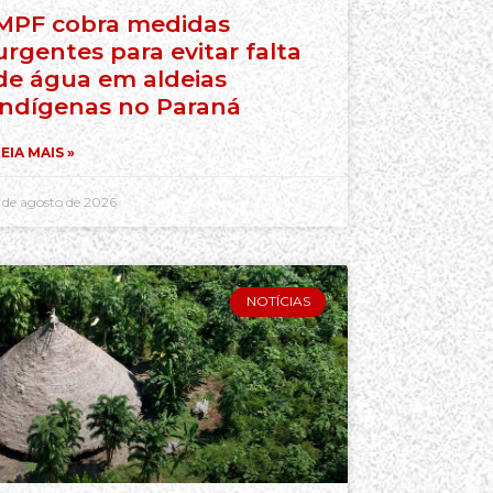
MPF cobra medidas
urgentes para evitar falta
de água em aldeias
indígenas no Paraná
EIA MAIS »
 de agosto de 2026
NOTÍCIAS