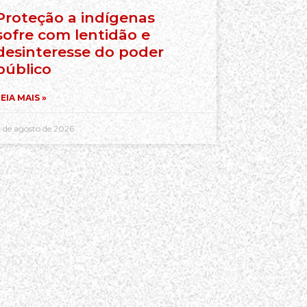
Proteção a indígenas
sofre com lentidão e
desinteresse do poder
público
EIA MAIS »
 de agosto de 2026