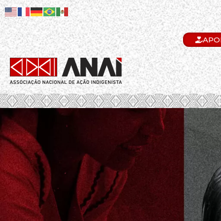
APO
.