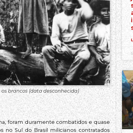
L
5
os brancos (data desconhecida)
rina, foram duramente combatidos e quase
 no Sul do Brasil milicianos contratados