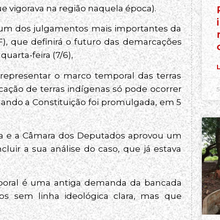
ue vigorava na região naquela época).
 um dos julgamentos mais importantes da
F), que definirá o futuro das demarcações
uarta-feira (7/6),
L
 representar o marco temporal das terras
cação de terras indígenas só pode ocorrer
5
ndo a Constituição foi promulgada, em 5
ema e a Câmara dos Deputados aprovou um
luir a sua análise do caso, que já estava
poral é uma antiga demanda da bancada
dos sem linha ideológica clara, mas que