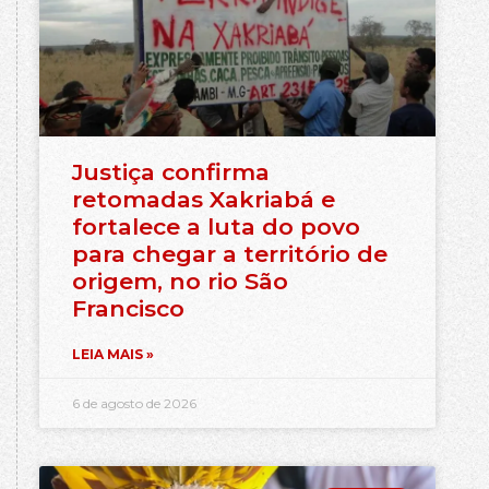
Justiça confirma
retomadas Xakriabá e
fortalece a luta do povo
para chegar a território de
origem, no rio São
Francisco
LEIA MAIS »
6 de agosto de 2026