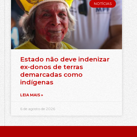
NOTÍCIAS
Estado não deve indenizar
ex-donos de terras
demarcadas como
indígenas
LEIA MAIS »
6 de agosto de 2026