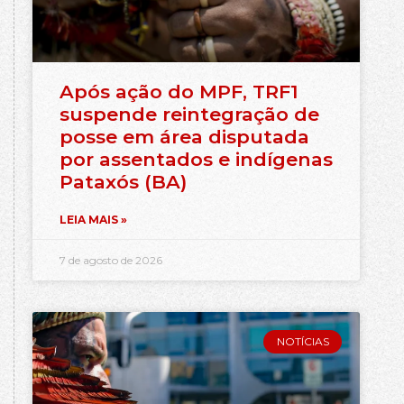
Após ação do MPF, TRF1
suspende reintegração de
posse em área disputada
por assentados e indígenas
Pataxós (BA)
LEIA MAIS »
7 de agosto de 2026
NOTÍCIAS