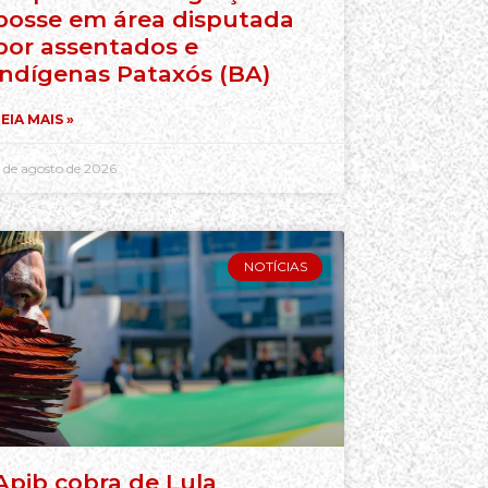
posse em área disputada
por assentados e
indígenas Pataxós (BA)
EIA MAIS »
 de agosto de 2026
NOTÍCIAS
Apib cobra de Lula