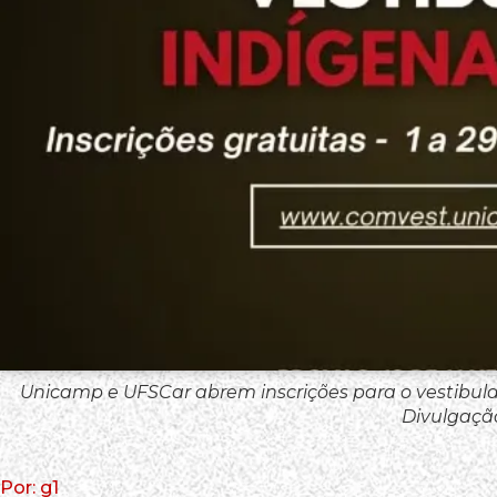
Unicamp e UFSCar abrem inscrições para o vestibu
Divulgaçã
Por: g1