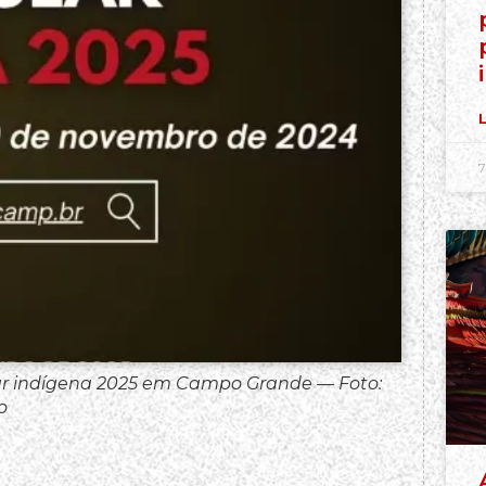
L
7
lar indígena 2025 em Campo Grande — Foto:
o