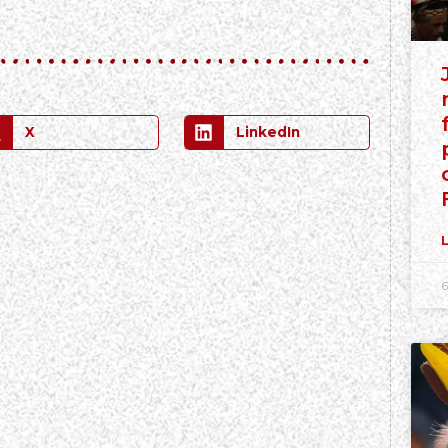
X
LinkedIn
L
6