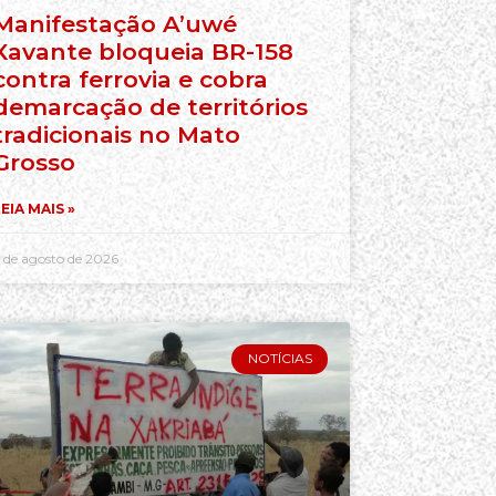
Manifestação A’uwé
Xavante bloqueia BR-158
contra ferrovia e cobra
demarcação de territórios
tradicionais no Mato
Grosso
EIA MAIS »
 de agosto de 2026
NOTÍCIAS