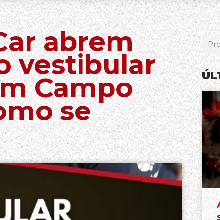
Car abrem
o vestibular
ÚL
 em Campo
como se