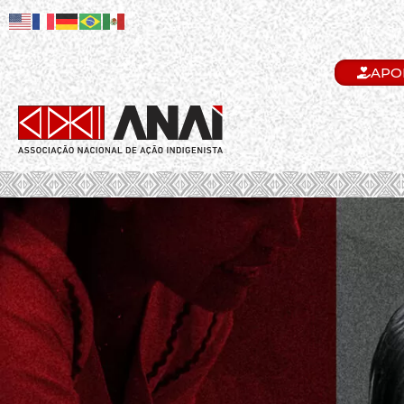
APO
.