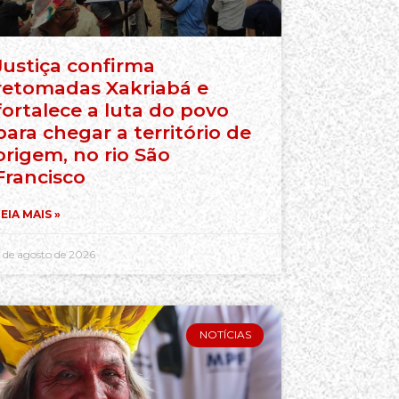
Justiça confirma
retomadas Xakriabá e
fortalece a luta do povo
para chegar a território de
origem, no rio São
Francisco
EIA MAIS »
 de agosto de 2026
NOTÍCIAS