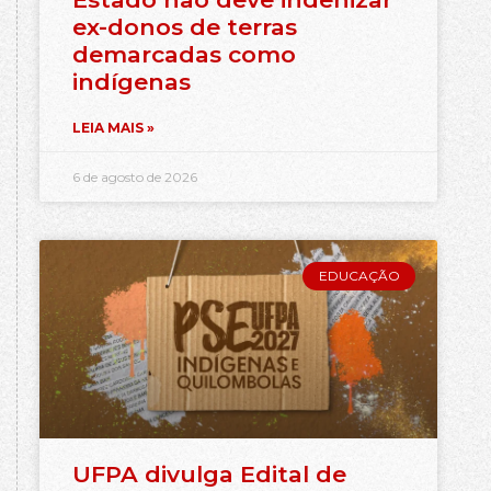
ex-donos de terras
demarcadas como
indígenas
LEIA MAIS »
6 de agosto de 2026
EDUCAÇÃO
UFPA divulga Edital de