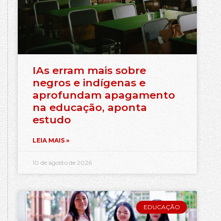
IAs erram mais sobre
negros e indígenas e
aprofundam apagamento
na educação, aponta
estudo
LEIA MAIS »
10 de agosto de 2026
EDUCAÇÃO