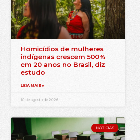
Homicídios de mulheres
indígenas crescem 500%
em 20 anos no Brasil, diz
estudo
LEIA MAIS »
10 de agosto de 2026
NOTÍCIAS