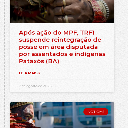
Após ação do MPF, TRF1
suspende reintegração de
posse em área disputada
por assentados e indígenas
Pataxós (BA)
LEIA MAIS »
7 de agosto de 2026
NOTÍCIAS