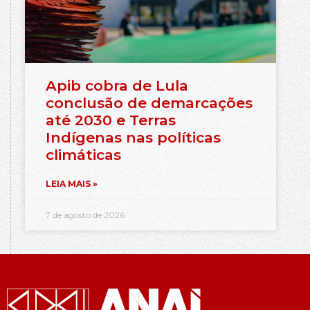
Apib cobra de Lula
conclusão de demarcações
até 2030 e Terras
Indígenas nas políticas
climáticas
LEIA MAIS »
7 de agosto de 2026