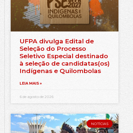
UFPA divulga Edital de
Seleção do Processo
Seletivo Especial destinado
à seleção de candidatas(os)
Indígenas e Quilombolas
LEIA MAIS »
6 de agosto de 2026
NOTÍCIAS