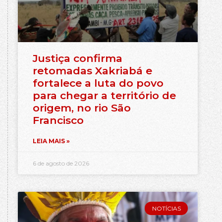
Justiça confirma
retomadas Xakriabá e
fortalece a luta do povo
para chegar a território de
origem, no rio São
Francisco
LEIA MAIS »
6 de agosto de 2026
NOTÍCIAS