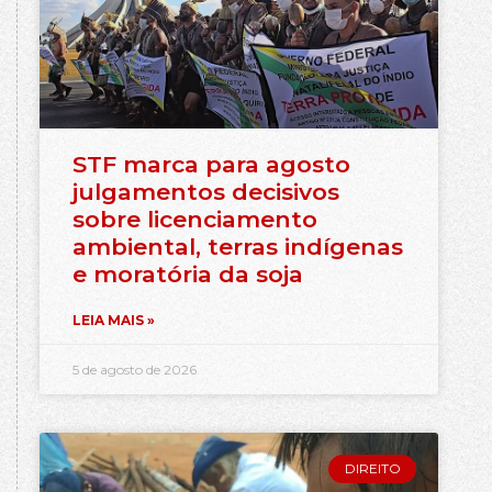
STF marca para agosto
julgamentos decisivos
sobre licenciamento
ambiental, terras indígenas
e moratória da soja
LEIA MAIS »
5 de agosto de 2026
DIREITO