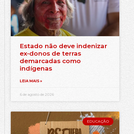
Estado não deve indenizar
ex-donos de terras
demarcadas como
indígenas
LEIA MAIS »
6 de agosto de 2026
EDUCAÇÃO