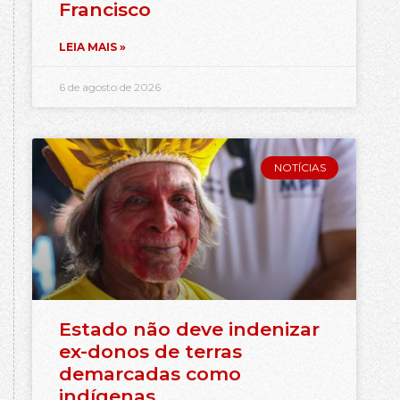
Francisco
LEIA MAIS »
6 de agosto de 2026
NOTÍCIAS
Estado não deve indenizar
ex-donos de terras
demarcadas como
indígenas