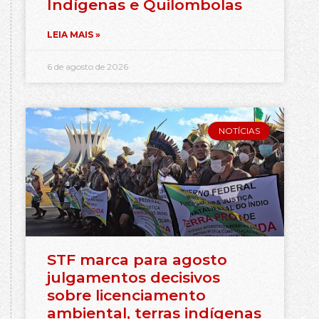
Indígenas e Quilombolas
LEIA MAIS »
6 de agosto de 2026
NOTÍCIAS
STF marca para agosto
julgamentos decisivos
sobre licenciamento
ambiental, terras indígenas