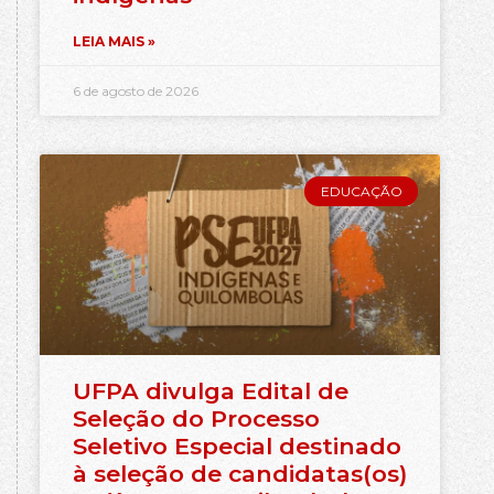
LEIA MAIS »
6 de agosto de 2026
EDUCAÇÃO
UFPA divulga Edital de
Seleção do Processo
Seletivo Especial destinado
à seleção de candidatas(os)