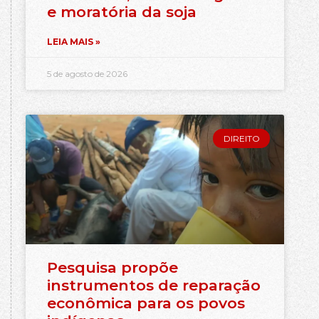
e moratória da soja
LEIA MAIS »
5 de agosto de 2026
DIREITO
Pesquisa propõe
instrumentos de reparação
econômica para os povos