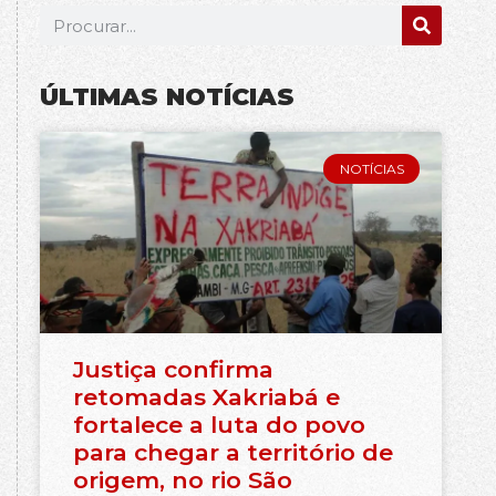
ÚLTIMAS NOTÍCIAS
NOTÍCIAS
Justiça confirma
retomadas Xakriabá e
fortalece a luta do povo
para chegar a território de
origem, no rio São