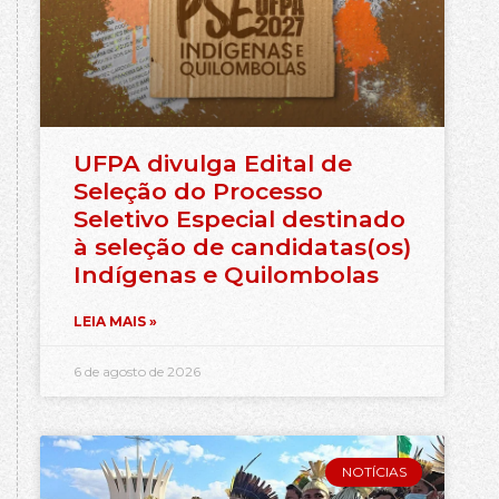
UFPA divulga Edital de
Seleção do Processo
Seletivo Especial destinado
à seleção de candidatas(os)
Indígenas e Quilombolas
LEIA MAIS »
6 de agosto de 2026
NOTÍCIAS