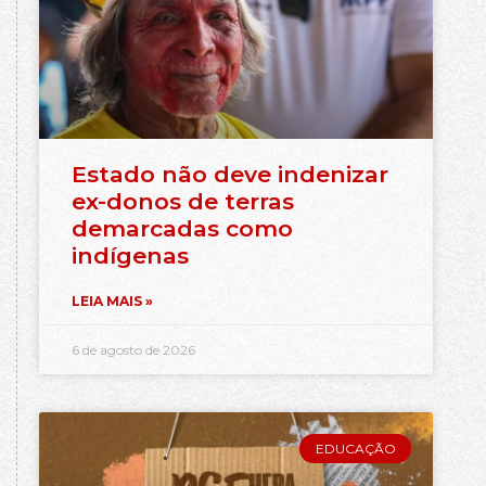
Estado não deve indenizar
ex-donos de terras
demarcadas como
indígenas
LEIA MAIS »
6 de agosto de 2026
EDUCAÇÃO