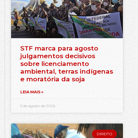
STF marca para agosto
julgamentos decisivos
sobre licenciamento
ambiental, terras indígenas
e moratória da soja
LEIA MAIS »
5 de agosto de 2026
DIREITO