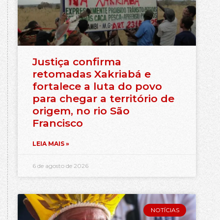
Justiça confirma
retomadas Xakriabá e
fortalece a luta do povo
para chegar a território de
origem, no rio São
Francisco
LEIA MAIS »
6 de agosto de 2026
NOTÍCIAS