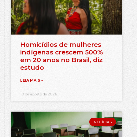
Homicídios de mulheres
indígenas crescem 500%
em 20 anos no Brasil, diz
estudo
LEIA MAIS »
10 de agosto de 2026
NOTÍCIAS