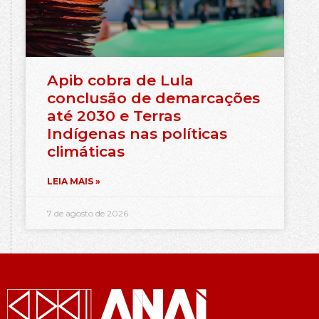
Apib cobra de Lula
conclusão de demarcações
até 2030 e Terras
Indígenas nas políticas
climáticas
LEIA MAIS »
7 de agosto de 2026