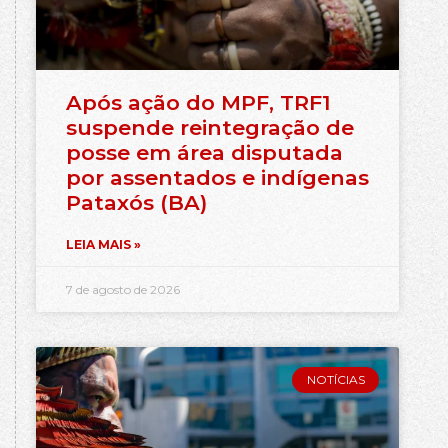
Após ação do MPF, TRF1
suspende reintegração de
posse em área disputada
por assentados e indígenas
Pataxós (BA)
LEIA MAIS »
7 de agosto de 2026
NOTÍCIAS