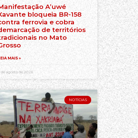
Manifestação A’uwé
Xavante bloqueia BR-158
contra ferrovia e cobra
demarcação de territórios
tradicionais no Mato
Grosso
EIA MAIS »
 de agosto de 2026
NOTÍCIAS