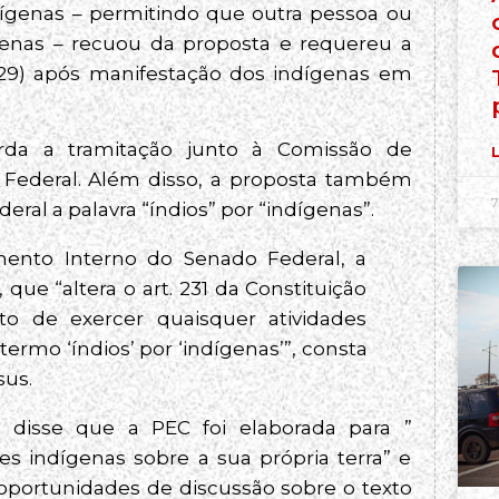
dígenas – permitindo que outra pessoa ou
enas – recuou da proposta e requereu a
 (29) após manifestação dos indígenas em
rda a tramitação junto à Comissão de
L
o Federal. Além disso, a proposta também
7
eral a palavra “índios” por “indígenas”.
mento Interno do Senado Federal, a
 que “altera o art. 231 da Constituição
ito de exercer quaisquer atividades
termo ‘índios’ por ‘indígenas’”, consta
sus.
 disse que a PEC foi elaborada para ”
 indígenas sobre a sua própria terra” e
oportunidades de discussão sobre o texto