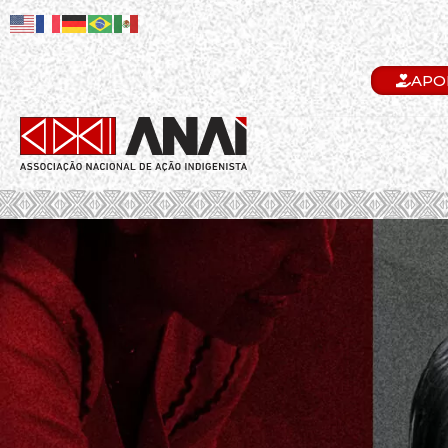
APO
.