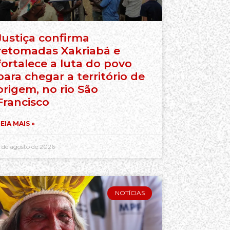
Justiça confirma
retomadas Xakriabá e
fortalece a luta do povo
para chegar a território de
origem, no rio São
Francisco
EIA MAIS »
 de agosto de 2026
NOTÍCIAS