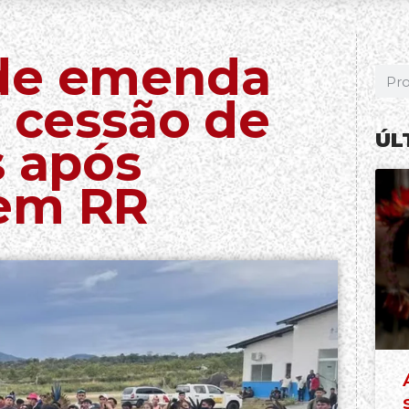
 de emenda
a cessão de
ÚL
s após
 em RR