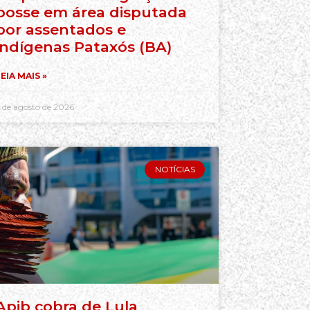
posse em área disputada
por assentados e
indígenas Pataxós (BA)
EIA MAIS »
 de agosto de 2026
NOTÍCIAS
Apib cobra de Lula