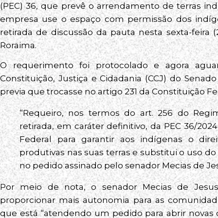
(PEC) 36, que prevê o arrendamento de terras in
empresa use o espaço com permissão dos indíg
retirada de discussão da pauta nesta sexta-feira
Roraima.
O requerimento foi protocolado e agora agua
Constituição, Justiça e Cidadania (CCJ) do Senad
previa que trocasse no artigo 231 da Constituição Fed
“Requeiro, nos termos do art. 256 do Regi
retirada, em caráter definitivo, da PEC 36/2024,
Federal para garantir aos indígenas o dire
produtivas nas suas terras e substitui o uso do 
no pedido assinado pelo senador Mecias de Je
Por meio de nota, o senador Mecias de Jesus
proporcionar mais autonomia para as comunidades
que está “atendendo um pedido para abrir novas 