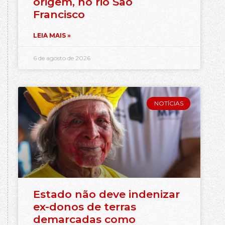
origem, no rio São
Francisco
LEIA MAIS »
6 de agosto de 2026
NOTÍCIAS
Estado não deve indenizar
ex-donos de terras
demarcadas como