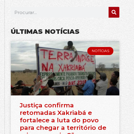
ÚLTIMAS NOTÍCIAS
NOTÍCIAS
Justiça confirma
retomadas Xakriabá e
fortalece a luta do povo
para chegar a território de