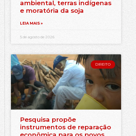
ambiental, terras indígenas
e moratória da soja
LEIA MAIS »
5 de agosto de 2026
DIREITO
Pesquisa propõe
instrumentos de reparação
econômica para os povos