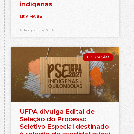
indígenas
LEIA MAIS »
6 de agosto de 2026
EDUCAÇÃO
UFPA divulga Edital de
Seleção do Processo
Seletivo Especial destinado
à seleção de candidatas(os)