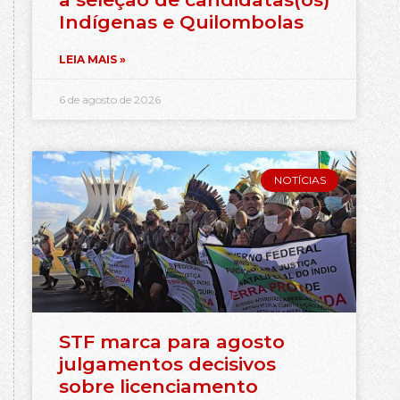
Indígenas e Quilombolas
LEIA MAIS »
6 de agosto de 2026
NOTÍCIAS
STF marca para agosto
julgamentos decisivos
sobre licenciamento