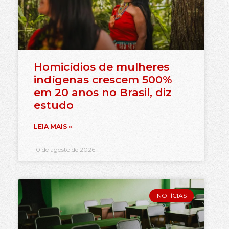
Homicídios de mulheres
indígenas crescem 500%
em 20 anos no Brasil, diz
estudo
LEIA MAIS »
10 de agosto de 2026
NOTÍCIAS