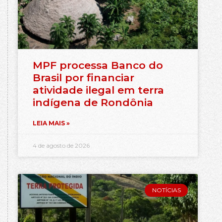
MPF processa Banco do
Brasil por financiar
atividade ilegal em terra
indígena de Rondônia
LEIA MAIS »
4 de agosto de 2026
NOTÍCIAS