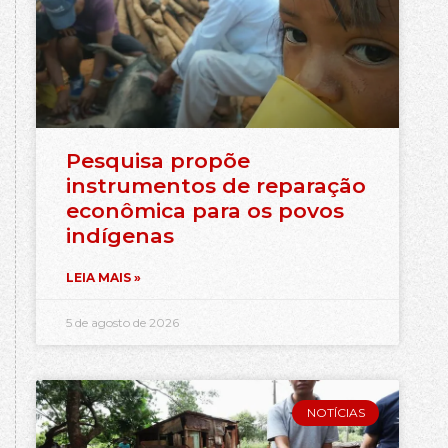
Pesquisa propõe
instrumentos de reparação
econômica para os povos
indígenas
LEIA MAIS »
5 de agosto de 2026
NOTÍCIAS