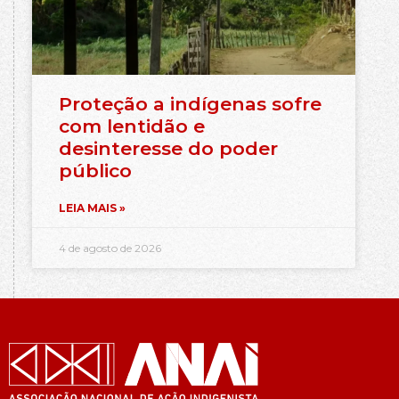
Proteção a indígenas sofre
com lentidão e
desinteresse do poder
público
LEIA MAIS »
4 de agosto de 2026