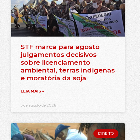
STF marca para agosto
julgamentos decisivos
sobre licenciamento
ambiental, terras indígenas
e moratória da soja
LEIA MAIS »
5 de agosto de 2026
DIREITO