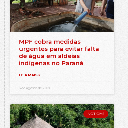
MPF cobra medidas
urgentes para evitar falta
de água em aldeias
indígenas no Paraná
LEIA MAIS »
5 de agosto de 2026
NOTÍCIAS