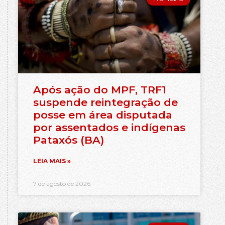
Após ação do MPF, TRF1
suspende reintegração de
posse em área disputada
por assentados e indígenas
Pataxós (BA)
LEIA MAIS »
7 de agosto de 2026