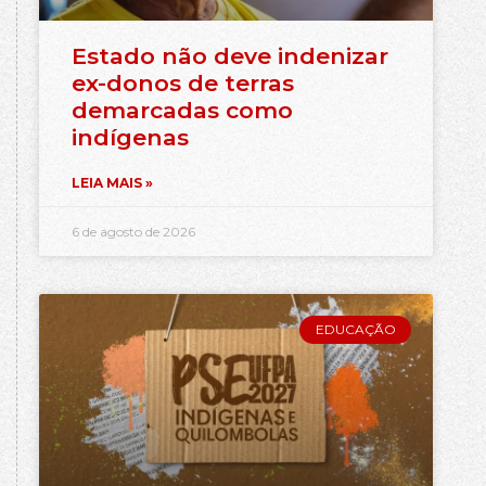
Estado não deve indenizar
ex-donos de terras
demarcadas como
indígenas
LEIA MAIS »
6 de agosto de 2026
EDUCAÇÃO