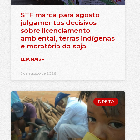
STF marca para agosto
julgamentos decisivos
sobre licenciamento
ambiental, terras indígenas
e moratória da soja
LEIA MAIS »
5 de agosto de 2026
DIREITO