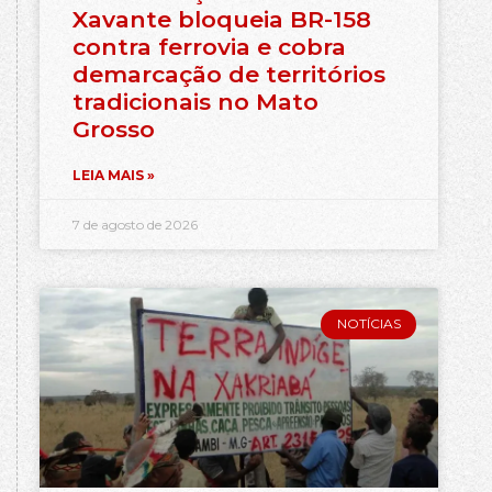
Xavante bloqueia BR-158
contra ferrovia e cobra
demarcação de territórios
tradicionais no Mato
Grosso
LEIA MAIS »
7 de agosto de 2026
NOTÍCIAS