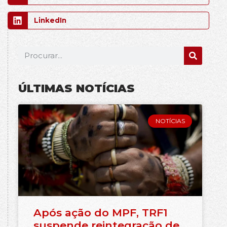
LinkedIn
ÚLTIMAS NOTÍCIAS
NOTÍCIAS
Após ação do MPF, TRF1
suspende reintegração de