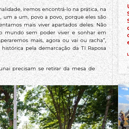
nalidade, iremos encontrá-lo na prática, na
s, um a um, povo a povo, porque eles são
entamos mais viver apartados deles. Não
 o mundo sem poder viver e sonhar em
speraremos mais, agora ou vai ou racha”,
a histórica pela demarcação da TI Raposa
L
6
Funai precisam se retirar da mesa de