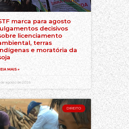
STF marca para agosto
julgamentos decisivos
sobre licenciamento
ambiental, terras
indígenas e moratória da
soja
EIA MAIS »
 de agosto de 2026
DIREITO