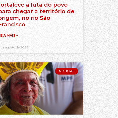
fortalece a luta do povo
para chegar a território de
origem, no rio São
Francisco
EIA MAIS »
 de agosto de 2026
NOTÍCIAS