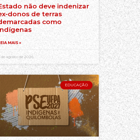
Estado não deve indenizar
ex-donos de terras
demarcadas como
indígenas
EIA MAIS »
 de agosto de 2026
EDUCAÇÃO