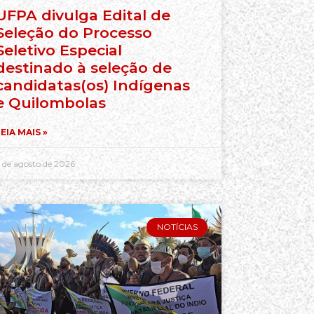
UFPA divulga Edital de
Seleção do Processo
Seletivo Especial
destinado à seleção de
candidatas(os) Indígenas
e Quilombolas
EIA MAIS »
 de agosto de 2026
NOTÍCIAS