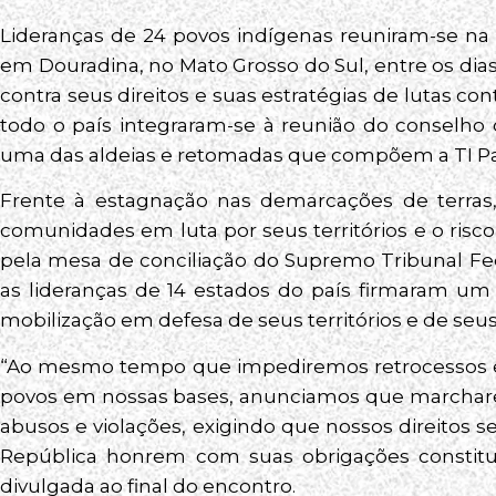
Lideranças de 24 povos indígenas reuniram-se na 
em Douradina, no Mato Grosso do Sul, entre os dias
contra seus direitos e suas estratégias de lutas co
todo o país integraram-se à reunião do conselho d
uma das aldeias e retomadas que compõem a TI Pa
Frente à estagnação nas demarcações de terras,
comunidades em luta por seus territórios e o risc
pela mesa de conciliação do Supremo Tribunal Fed
as lideranças de 14 estados do país firmaram u
mobilização em defesa de seus territórios e de seus 
“Ao mesmo tempo que impediremos retrocessos 
povos em nossas bases, anunciamos que marcharem
abusos e violações, exigindo que nossos direitos 
República honrem com suas obrigações constituc
divulgada ao final do encontro.