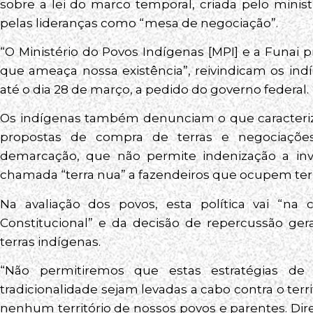
sobre a lei do marco temporal, criada pelo minis
pelas lideranças como “mesa de negociação”.
“O Ministério do Povos Indígenas [MPI] e a Funai 
que ameaça nossa existência”, reivindicam os in
até o dia 28 de março, a pedido do governo federal.
Os indígenas também denunciam o que caracter
propostas de compra de terras e negociaçõe
demarcação, que não permite indenização a i
chamada “terra nua” a fazendeiros que ocupem terra
Na avaliação dos povos, esta política vai “na 
Constitucional” e da decisão de repercussão ge
terras indígenas.
“Não permitiremos que estas estratégias de
tradicionalidade sejam levadas a cabo contra o ter
nenhum território de nossos povos e parentes. Dire