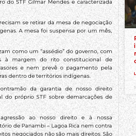
tro do STF Gilmar Mendes e caracterizada
precisam se retirar da mesa de negociação
dígenas. A mesa foi suspensa por um mês,
izam como um “assédio” do governo, com
s à margem do rito constitucional de
nvasores e nem prevê o pagamento pela
L
s dentro de territórios indígenas.
5
contramão da garantia de nosso direito
ral do próprio STF sobre demarcações de
 agressão ao nosso direito e à nossa
ritório de Panambi – Lagoa Rica nem contra
itos negociados não são mais direitos. São