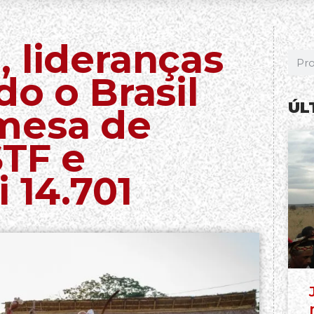
 lideranças
do o Brasil
ÚL
mesa de
STF e
 14.701