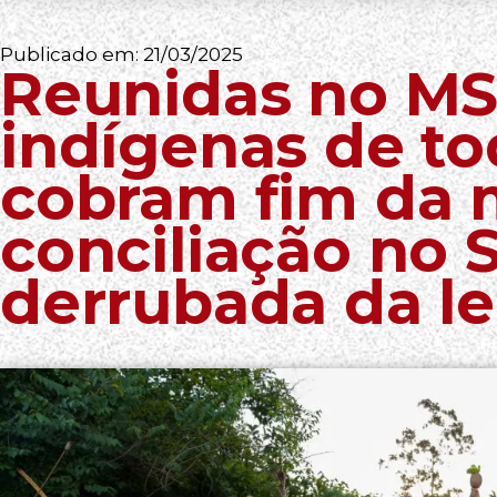
Publicado em:
21/03/2025
Reunidas no MS,
indígenas de to
cobram fim da 
conciliação no 
derrubada da lei