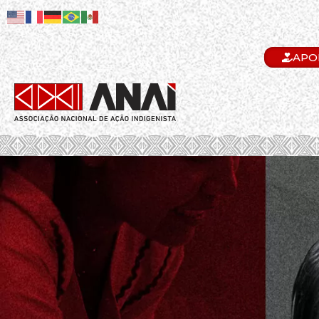
APO
.