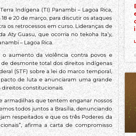
Terra Indígena (TI) Panambi – Lagoa Rica,
 18 e 20 de março, para discutir os ataques
ntra os retrocessos em curso. Lideranças de
a Aty Guasu, que ocorria no tekoha Ita’y,
L
nambi – Lagoa Rica.
 o aumento da violência contra povos e
6
o de desmonte total dos direitos indígenas
eral (STF) sobre a lei do marco temporal,
m pacto de luta e anunciaram uma grande
direitos constitucionais.
e armadilhas que tentem enganar nossos
os todos juntos a Brasília, denunciando
sejam respeitados e que os três Poderes da
ionais”, afirma a carta de compromisso