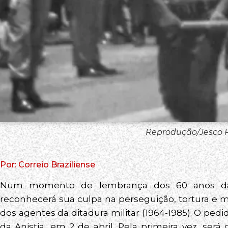
Reprodução/Jesco 
Por: Correio Braziliense
Num momento de lembrança dos 60 anos da d
reconhecerá sua culpa na perseguição, tortura e m
dos agentes da ditadura militar (1964-1985). O ped
da Anistia, em 2 de abril. Pela primeira vez, ser