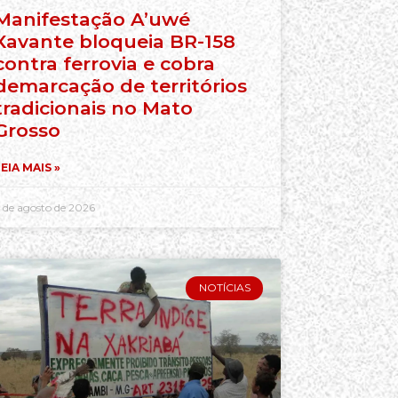
Manifestação A’uwé
Xavante bloqueia BR-158
contra ferrovia e cobra
demarcação de territórios
tradicionais no Mato
Grosso
EIA MAIS »
 de agosto de 2026
NOTÍCIAS