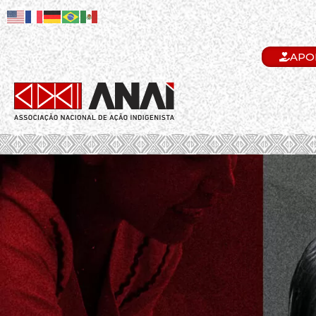
APO
.