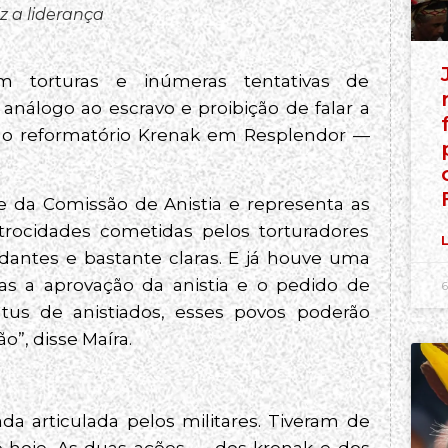
 a liderança
m torturas e inúmeras tentativas de
 análogo ao escravo e proibição de falar a
o o reformatório Krenak em Resplendor —
e da Comissão de Anistia e representa as
atrocidades cometidas pelos torturadores
L
antes e bastante claras. E já houve uma
Mas a aprovação da anistia e o pedido de
6
atus de anistiados, esses povos poderão
o”, disse Maíra.
 articulada pelos militares. Tiveram de