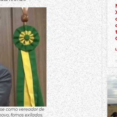
L
7
sse como vereador de
 povo, fomos exilados.