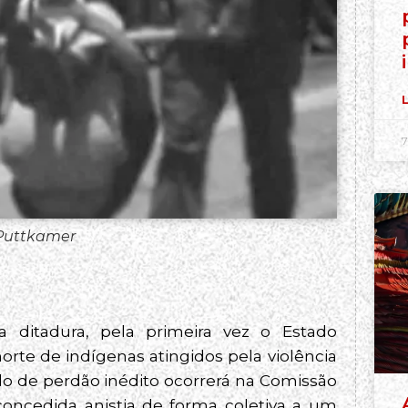
L
7
Puttkamer
itadura, pela primeira vez o Estado
orte de indígenas atingidos pela violência
ido de perdão inédito ocorrerá na Comissão
á concedida anistia de forma coletiva a um