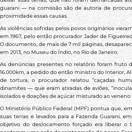
deixar suas terras, que não foram demarcadas at
guarani — na comissão são de autoria de proc
proximidade essas causas.
As violências sofridas pelos povos originários viera
em 1967, pelo então procurador Jader de Figueiredo 
O documento, de mais de 7 mil páginas, desaparec
em 2013, no Museu do Índio, no Rio de Janeiro.
As denúncias presentes no relatório foram fruto
16.000km, a pedido do então ministro do Interior, 
de tortura, o procurador relatou “caçadas hu
dinamites — que eram atiradas de aviões, “inocul
isolados e doações de açúcar misturado ao veneno e
O Ministério Público Federal (MPF) pontua que, em 
suas terras e levados para a Fazenda Guarani, em
objetivo do deslocamento forçado era liberar o te