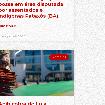
posse em área disputada
por assentados e
indígenas Pataxós (BA)
EIA MAIS »
 de agosto de 2026
NOTÍCIAS
Apib cobra de Lula