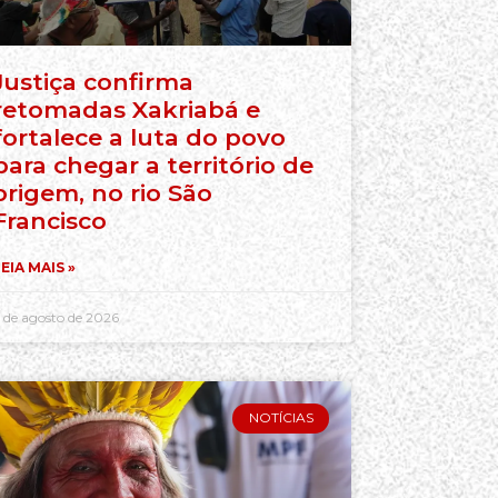
Justiça confirma
retomadas Xakriabá e
fortalece a luta do povo
para chegar a território de
origem, no rio São
Francisco
EIA MAIS »
 de agosto de 2026
NOTÍCIAS