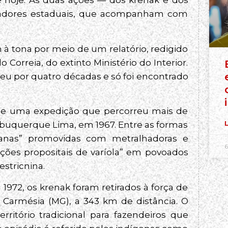
é hoje. As duas ações — dos krenak e dos
uradores estaduais, que acompanham com
m à tona por meio de um relatório, redigido
Correia, do extinto Ministério do Interior.
eu por quatro décadas e só foi encontrado
 de uma expedição que percorreu mais de
Albuquerque Lima, em 1967. Entre as formas
L
manas” promovidas com metralhadoras e
6
ações propositais de varíola” em povoados
stricnina.
1972, os krenak foram retirados à força de
 Carmésia (MG), a 343 km de distância. O
rritório tradicional para fazendeiros que