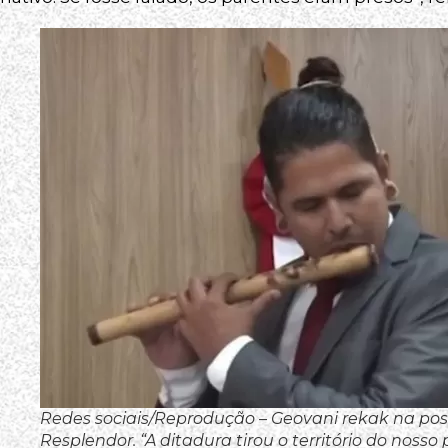
Redes sociais/Reprodução – Geovani rekak na po
Resplendor. “A ditadura tirou o território do nosso