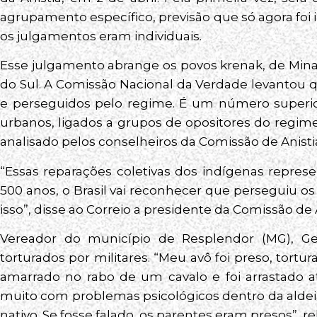
agrupamento específico, previsão que só agora foi 
os julgamentos eram individuais.
Esse julgamento abrange os povos krenak, de Minas
do Sul. A Comissão Nacional da Verdade levantou 
e perseguidos pelo regime. É um número superio
urbanos, ligados a grupos de opositores do regime 
analisado pelos conselheiros da Comissão de Anisti
“Essas reparações coletivas dos indígenas repres
500 anos, o Brasil vai reconhecer que perseguiu os
isso”, disse ao Correio a presidente da Comissão de 
Vereador do município de Resplendor (MG), Ge
torturados por militares. “Meu avô foi preso, tortur
amarrado no rabo de um cavalo e foi arrastado a
muito com problemas psicológicos dentro da aldeia.
nativo. Se fosse falado, os parentes eram presos”, re