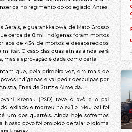
inserida no regimento do colegiado. Antes,
 Gerais, e guarani-kaiowá, de Mato Grosso
que cerca de 8 mil indígenas foram mortos
L
r aos de 434 de mortos e desaparecidos
militar. O caso das duas etnias ainda será
7
a, mas a aprovação é dada como certa.
entam que, pela primeira vez, em mais de
 povos indígenas e vai pedir desculpas por
Anistia, Eneá de Stutz e Almeida.
ovani Krenak (PSD) teve o avô e o pai
ado, exilado e morreu no exílio. Meu pai foi
té um dos quartéis. Ainda hoje sofremos
 Nosso povo foi proibido de falar o idioma
lata Krenak.