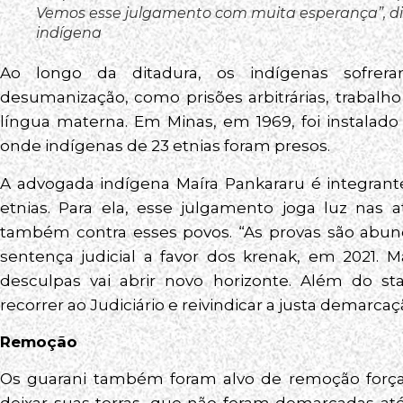
Vemos esse julgamento com muita esperança”, diz
indígena
Ao longo da ditadura, os indígenas sofrera
desumanização, como prisões arbitrárias, trabalho
língua materna. Em Minas, em 1969, foi instalad
onde indígenas de 23 etnias foram presos.
A advogada indígena Maíra Pankararu é integrant
etnias. Para ela, esse julgamento joga luz nas 
também contra esses povos. “As provas são abund
sentença judicial a favor dos krenak, em 2021. 
desculpas vai abrir novo horizonte. Além do st
recorrer ao Judiciário e reivindicar a justa demarcaçã
Remoção
Os guarani também foram alvo de remoção forçada