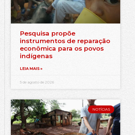
Pesquisa propõe
instrumentos de reparação
econômica para os povos
indígenas
LEIA MAIS »
5 de agosto de 2026
NOTÍCIAS