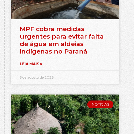
MPF cobra medidas
urgentes para evitar falta
de água em aldeias
indígenas no Paraná
LEIA MAIS »
5 de agosto de 2026
NOTÍCIAS