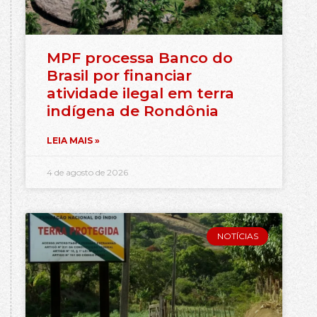
MPF processa Banco do
Brasil por financiar
atividade ilegal em terra
indígena de Rondônia
LEIA MAIS »
4 de agosto de 2026
NOTÍCIAS