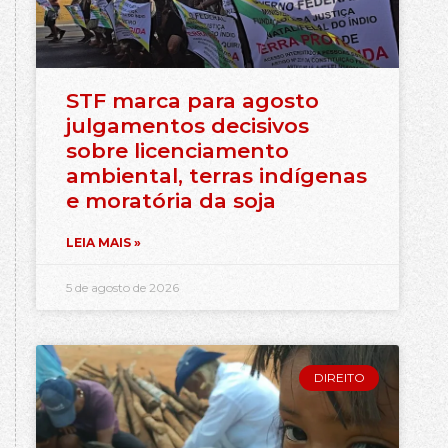
STF marca para agosto
julgamentos decisivos
sobre licenciamento
ambiental, terras indígenas
e moratória da soja
LEIA MAIS »
5 de agosto de 2026
DIREITO