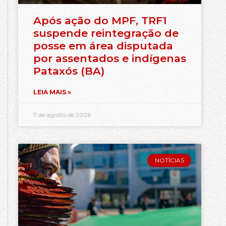
Após ação do MPF, TRF1
suspende reintegração de
posse em área disputada
por assentados e indígenas
Pataxós (BA)
LEIA MAIS »
7 de agosto de 2026
NOTÍCIAS