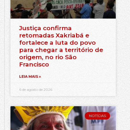
Justiça confirma
retomadas Xakriabá e
fortalece a luta do povo
para chegar a território de
origem, no rio São
Francisco
LEIA MAIS »
6 de agosto de 2026
NOTÍCIAS