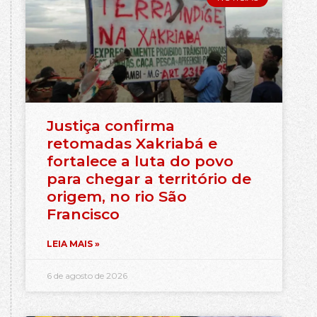
Justiça confirma
retomadas Xakriabá e
fortalece a luta do povo
para chegar a território de
origem, no rio São
Francisco
LEIA MAIS »
6 de agosto de 2026