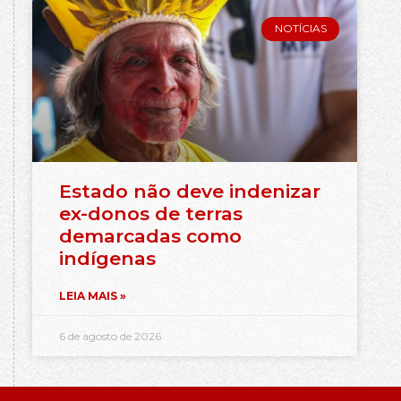
NOTÍCIAS
Estado não deve indenizar
ex-donos de terras
demarcadas como
indígenas
LEIA MAIS »
6 de agosto de 2026