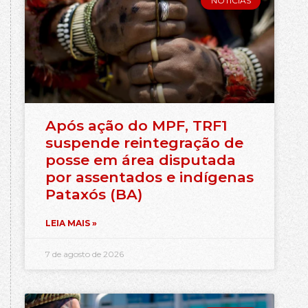
NOTÍCIAS
Após ação do MPF, TRF1
suspende reintegração de
posse em área disputada
por assentados e indígenas
Pataxós (BA)
LEIA MAIS »
7 de agosto de 2026