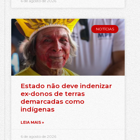
6 de agosto de 2026
NOTÍCIAS
Estado não deve indenizar
ex-donos de terras
demarcadas como
indígenas
LEIA MAIS »
6 de agosto de 2026