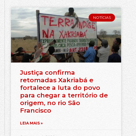
NOTÍCIAS
Justiça confirma
retomadas Xakriabá e
fortalece a luta do povo
para chegar a território de
origem, no rio São
Francisco
LEIA MAIS »